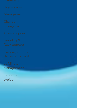
Digital impact
Management
Change
management
X raisons pour ...
Learning &
Development
Illusions, erreurs
de raisonnement
La Minute
Management
Gestion de
projet