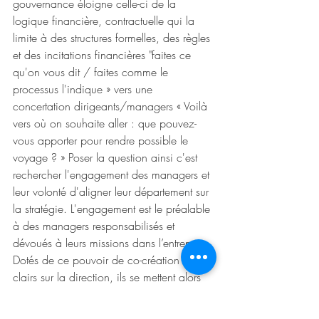
gouvernance éloigne celle-ci de la 
logique financière, contractuelle qui la 
limite à des structures formelles, des règles 
et des incitations financières "faites ce 
qu'on vous dit / faites comme le 
processus l'indique » vers une 
concertation dirigeants/managers « Voilà 
vers où on souhaite aller : que pouvez-
vous apporter pour rendre possible le 
voyage ? » Poser la question ainsi c'est 
rechercher l'engagement des managers et 
leur volonté d'aligner leur département sur 
la stratégie. L'engagement est le préalable 
à des managers responsabilisés et 
dévoués à leurs missions dans l’entreprise. 
Dotés de ce pouvoir de co-création et 
clairs sur la direction, ils se mettent alors 
au service des équipes. C'est à dire qu'ils 
renforcent l'importance de l'apprentissage 