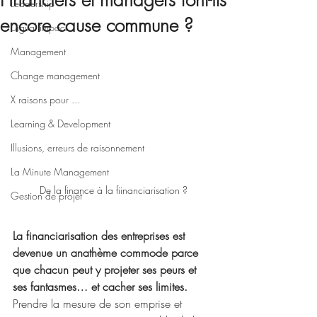
Financiers et managers font-ils
Leadership
encore cause commune ?
Digital impact
Management
Change management
X raisons pour ...
Learning & Development
Illusions, erreurs de raisonnement
La Minute Management
De la finance à la fiinanciarisation ?
Gestion de projet
La financiarisation des entreprises est 
devenue un anathème commode parce 
que chacun peut y projeter ses peurs et 
ses fantasmes… et cacher ses limites. 
Prendre la mesure de son emprise et 