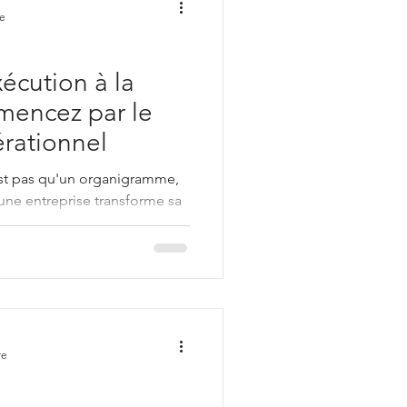
re
écution à la
mencez par le
rationnel
st pas qu'un organigramme,
 une entreprise transforme sa
 les décisions sont prises,
nt, comment les flux
nt les rituels rythment le
produit de la valeur. Ou
re