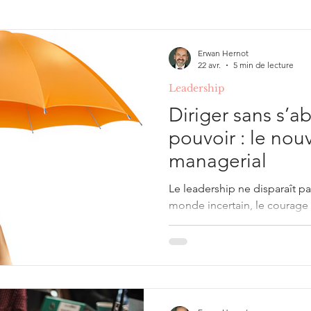
ing & Development
Illusions, erreurs de raisonneme
Erwan Hernot
22 avr.
5 min de lecture
Leadership
Gestion de projet
Diriger sans s’ab
pouvoir : le no
managerial
Le leadership ne disparaît pa
monde incertain, le courage 
imposer des décisions, mais à
lorsque le pouvoir formel ne