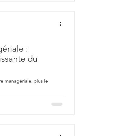
ériale :
issante du
re managériale, plus le