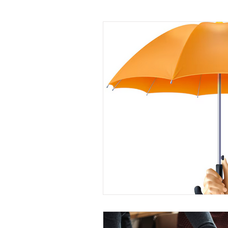
X raisons pour ...
Learn
La Minute Management