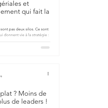
ériales et
nement qui fait la
sont pas deux silos. Ce sont
i donnent vie à la stratégie :
tèmes RH, exemples concrets
re
 plat ? Moins de
plus de leaders !