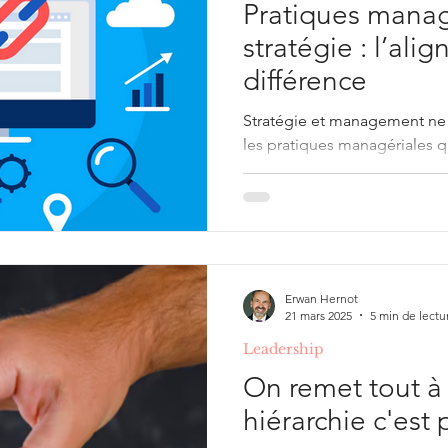
Pratiques manag
stratégie : l’alig
différence
Stratégie et management ne 
les pratiques managériales qu
alignement, leadership, sys
(Toyota, Netflix…).
Erwan Hernot
21 mars 2025
5 min de lectu
Leadership
On remet tout à
hiérarchie c'est 