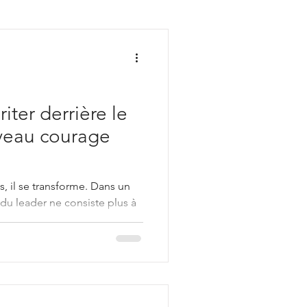
nt
riter derrière le
uveau courage
s, il se transforme. Dans un
du leader ne consiste plus à
 reconstruire de la légitimité
 protège plus.