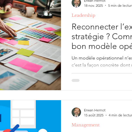
Erwan Hernot
18 nov. 2025
5 min de lectu
Leadership
Reconnecter l’ex
stratégie ? Com
bon modèle opé
Un modèle opérationnel n’e
c'est la façon concrète dont
stratégie en action : comment
comment les rôles s’articule
traversent les équipes, comme
travail et comment l’ensemble 
pas...
Erwan Hernot
15 août 2025
4 min de lectu
Management