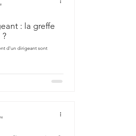
re
eant : la greffe
 ?
ent d'un dirigeant sont
re