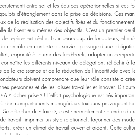
recrutement) entre soi et les équipes opérationnelles si ces f
 goulots d'étranglement dans la prise de décisions. Ces man
x de la réalisation des objectifs fixés et du fonctionnement
e ils fixent eux mêmes des objectifs. C’est un premier deuil à
e de repères est réelle. Pour beaucoup de fondateurs, elle s
e de contrôle en contexte de survie : passage d'une obligat
ultat, capacité à fournir des feed-back, adopter un comport
connaître les différents niveaux de délégation, réfléchir à la
e de la croissance et de la réduction de l’incertitude avec l
fondateurs doivent comprendre que leur rôle consiste à crée
es personnes et de les laisser travailler et innover. Dit autre
 » à « lâcher prise » ! L'effort psychologique est très important
e à des comportements managériaux toxiques provoquant ten
. Se détacher du « faire », c’est - normalement - prendre du 
s de travail, imprimer un style relationnel, façonner des mod
orts, créer un climat de travail ouvert et aidant. Cette cult