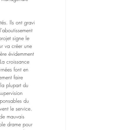
és. Ils ont gravi 
l’aboutissement 
rojet signe le 
r va créer une 
gère évidemment 
La croissance 
urnées font en 
ement faire 
la plupart du 
supervision 
esponsables du 
ent le service. 
s de mauvais 
table drame pour 