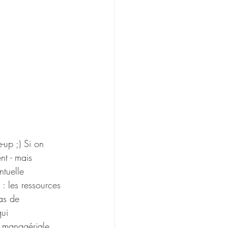
up ;) Si on 
nt - mais 
ntuelle 
: les ressources 
as de 
ui 
é managériale 