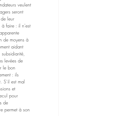
ondateurs veulent 
agers seront 
 de leur 
 faire : il n'est 
'apparente 
ion de moyens à 
ement aidant 
 subsidiarité, 
es levées de 
r le bon 
ment : ils 
. S’il est mal 
sions et 
recul pour 
es de 
ure permet à son 