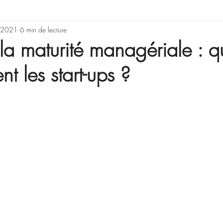
rning & Development
. 2021
6 min de lecture
Illusions, erreurs de rai
la maturité managériale : q
nt les start-ups ?
Gestion de projet