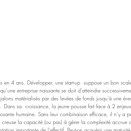
en 4 ans. Développer, une start-up  suppose un bon scale-
 qu’une entreprise naissante se doit d’atteindre successiveme
 jalons matérialisés par des levées de fonds jusqu’à une éve
. Dans sa  croissance, la jeune pousse fait face à 2 enjeux 
posante humaine. Sans leur combinaison efficace, il n’y a p
 creuse la capacité (ou pas) à gérer la complexité accrue q
tion importante de l'effectif. Peut-on acquérir une maturit