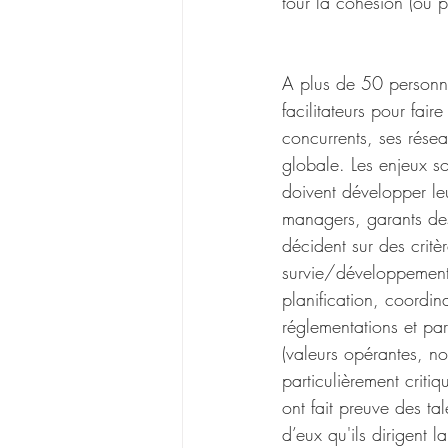
tour la cohésion (ou p
A plus de 50 personn
facilitateurs pour fai
concurrents, ses rése
globale. Les enjeux s
doivent développer le
managers, garants des 
décident sur des crit
survie/développement) 
planification, coordin
réglementations et par
(valeurs opérantes, no
particulièrement critiq
ont fait preuve des ta
d’eux qu'ils dirigent 