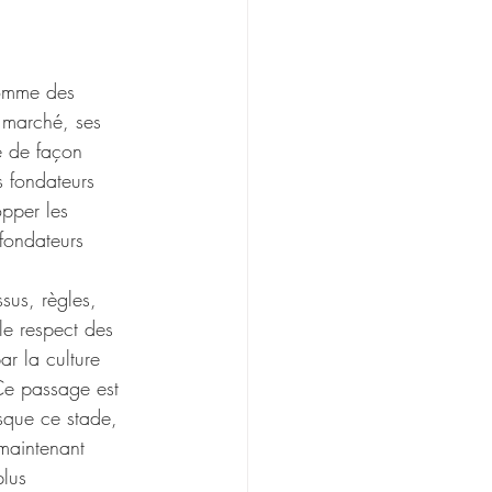
comme des 
n marché, ses 
e de façon 
s fondateurs 
pper les 
fondateurs 
ssus, règles, 
le respect des 
ar la culture 
 Ce passage est 
usque ce stade, 
 maintenant 
plus 