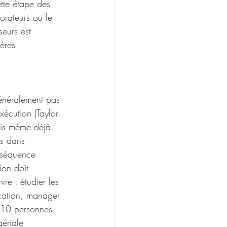
ette étape des 
orateurs ou le 
seurs est 
ères 
généralement pas 
xécution (Taylor 
fois même déjà 
is dans 
nséquence 
ion doit 
re : étudier les 
ication, manager 
e 10 personnes 
ériale 