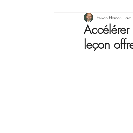
X raisons pour ...
Erwan Hernot
Lea
1 avr
Accélérer 
leçon offre
La Minute Management