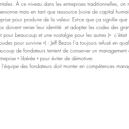
tales. À ce niveau dans les entreprises traditionnelles, on n
personne mais en tant que ressource (voire de capital humai
prise pour produire de la valeur. Est-ce que ça signifie qu
ups doivent renier leur identité  et adopter les codes des gra
 pour beaucoup et une nostalgie pour les autres («  c’était
oudes pour survivre ») : Jeff Bezos l’a toujours refusé en qua
ucoup de fondateurs tentent de conserver un management ag
reprise « libérée » pour éviter de démotiver. 
, l'équipe des fondateurs doit monter en compétences manag