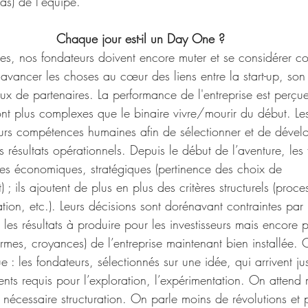
as) de l'équipe. 
Chaque jour est-il un Day One ?
es, nos fondateurs doivent encore muter et se considérer 
re avancer les choses au cœur des liens entre la start-up, so
aux de partenaires. La performance de l'entreprise est perçu
ont plus complexes que le binaire vivre/mourir du début. Le
urs compétences humaines afin de sélectionner et de dévelo
résultats opérationnels. Depuis le début de l’aventure, les 
ères économiques, stratégiques (pertinence des choix de 
; ils ajoutent de plus en plus des critères structurels (proce
ation, etc.). Leurs décisions sont dorénavant contraintes par 
 les résultats à produire pour les investisseurs mais encore p
rmes, croyances) de l’entreprise maintenant bien installée.
ue : les fondateurs, sélectionnés sur une idée, qui arrivent j
lents requis pour l’exploration, l’expérimentation. On attend
la nécessaire structuration. On parle moins de révolutions et 