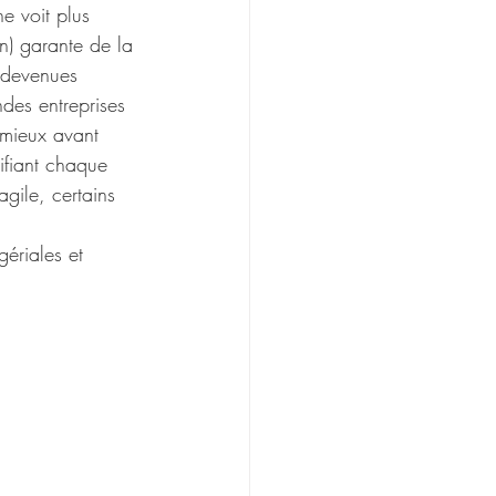
e voit plus 
n) garante de la 
e devenues 
ndes entreprises 
 mieux avant 
lifiant chaque 
ile, certains 
ériales et 