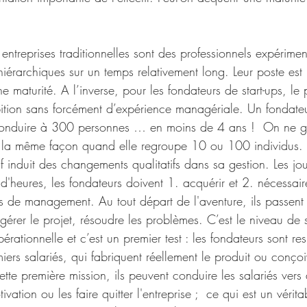
ntreprises traditionnelles sont des professionnels expériment
iérarchiques sur un temps relativement long. Leur poste est 
 maturité. A l’inverse, pour les fondateurs de start-ups, le p
tion sans forcément d’expérience managériale. Un fondateu
a conduire à 300 personnes … en moins de 4 ans !  On ne 
e la même façon quand elle regroupe 10 ou 100 individus. 
tif induit des changements qualitatifs dans sa gestion. Les jo
'heures, les fondateurs doivent 1. acquérir et 2. nécessair
s de management. Au tout départ de l'aventure, ils passent 
gérer le projet, résoudre les problèmes. C’est le niveau de 
érationnelle et c’est un premier test : les fondateurs sont r
s salariés, qui fabriquent réellement le produit ou conçoiv
cette première mission, ils peuvent conduire les salariés ver
tivation ou les faire quitter l'entreprise ;  ce qui est un véri