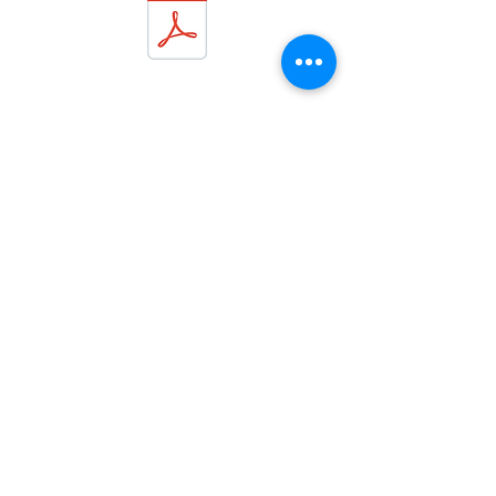
La 
communication 
synchrone, ce 
n'est pas si mal 
pour éclaircir ses 
idées ;)
Prénom
*