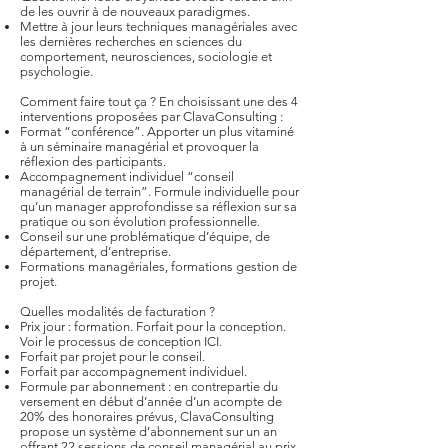
de les ouvrir à de nouveaux paradigmes.
Mettre à jour leurs techniques managériales avec
les dernières recherches en sciences du
comportement, neurosciences, sociologie et
psychologie.
Comment faire tout ça ? En choisissant une des 4
interventions proposées par ClavaConsulting :
Format “
conférence
”. Apporter un plus vitaminé
à un séminaire managérial et provoquer la
réflexion des participants.
Accompagnement individuel “
conseil
managérial de terrain
”. Formule individuelle pour
qu’un manager approfondisse sa réflexion sur sa
pratique ou son évolution professionnelle.
Conseil sur une problématique d’équipe, de
département, d’entreprise.
Formations managériales, formations gestion de
projet.
Quelles modalités de facturation ?
Prix jour : formation. Forfait pour la conception.
Voir le processus de conception ICI.
Forfait par projet pour le conseil.
Forfait par accompagnement individuel.
Formule par abonnement : en contrepartie du
versement en début d’année d’un acompte de
20% des honoraires prévus, ClavaConsulting
propose un système d’abonnement sur un an
offrant 22 sessions de conseil managérial au prix