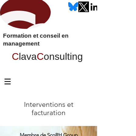
Formation et conseil en
management
C
lava
C
onsulting
Interventions et
facturation
Membre de ScoRH Group