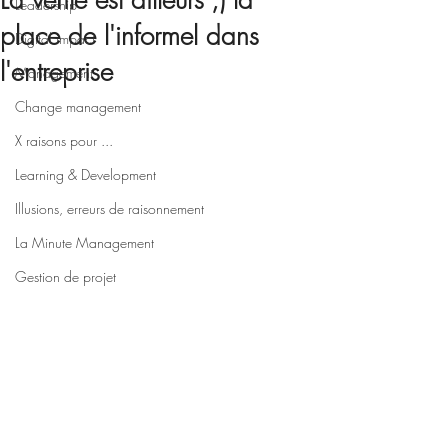
La vérité est ailleurs ;) la
Leadership
place de l'informel dans
Digital impact
l'entreprise
Management
Change management
X raisons pour ...
Learning & Development
Illusions, erreurs de raisonnement
La Minute Management
Gestion de projet