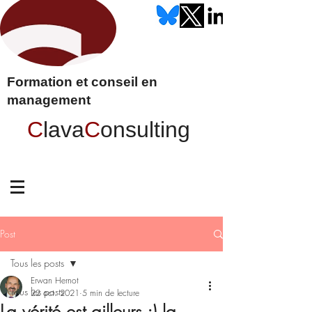
Formation et conseil en
management
C
lava
C
onsulting
Post
Tous les posts
Erwan Hernot
Tous les posts
22 oct. 2021
5 min de lecture