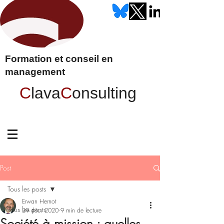
Formation et conseil en
management
C
lava
C
onsulting
Post
Tous les posts
Erwan Hernot
Tous les posts
29 déc. 2020
9 min de lecture