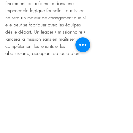
finalement tout reformuler dans une 
impeccable logique formelle. La mission 
ne sera un moteur de changement que si 
elle peut se fabriquer avec les équipes 
dès le départ. Un leader « missionnaire » 
lancera la mission sans en maîtriser 
complètement les tenants et les 
aboutissants, acceptant de facto d'en 
découvrir le sens dans l'action avec les 
équipes (à nouveau l’exemple de la 
Covid-19 est éclairant). Cette 
concrétisation de la mission viendra 
moins de l'existence d'un problème 
qu'elle devrait résoudre que du sentiment 
que l'on est capable de faire bouger les 
choses. La mission doit s'en tenir à 
quelques grands principes qui seront 
déclinés par subsidiarité, par les équipes 
sur le terrain. Pour autant, la société à 