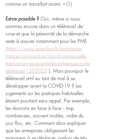
comme on travaillait avant. » (1)
Est-ce possible ?
 Oui, même si nous 
sommes encore dans un télétravail de 
crise et que la pérennité de la démarche 
reste à assurer notamment pour les PME 
(https://www.lesechos.fr/economie-
france/conjoncture/covid-une-nouvelle-
fracture-se-creuse-entre-les-entreprises-sur-le-
teletravail-1305025
 ). Mais pourquoi le 
télétravail a-t-il eu tant de mal à se 
développer avant la COVID-19 ? Les 
jugements sur les pratiques habituelles 
étaient pourtant sans appel. Par exemple, 
les réunions en face à face : trop 
nombreuses, souvent inutiles, ordre du 
jour flou, etc. Comment alors expliquer 
que les entreprises obligeaient les 
managers à se déplacer, parfois de très 