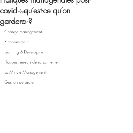
Pratiques managériales post-
Leadership
covid : qu’est-ce qu’on
Digital impact
gardera ?
Management
Change management
X raisons pour ...
Learning & Development
Illusions, erreurs de raisonnement
La Minute Management
Gestion de projet