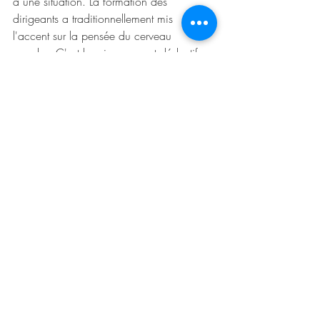
à une situation. La formation des 
dirigeants a traditionnellement mis 
l'accent sur la pensée du cerveau 
gauche. C'est le raisonnement déductif, 
la résolution analytique de problèmes et 
l'ingénierie de solutions. L'exigence 
d'intelligence émotionnelle s’est installée 
dans les postes où le relationnel est 
fondamental. Elle va s'étendre à d'autres 
postes plus techniques parce qu’elle est 
indispensable dans des équipes hybrides.
La proposition.
 Si certains changements 
ont été imposés, la COVID-19 est 
également un catalyseur pour réinventer le 
travail. L’irruption des équipes hybrides et 
les technologies numériques vont en plus 
nécessiter de nouveaux rôles - plus que de 