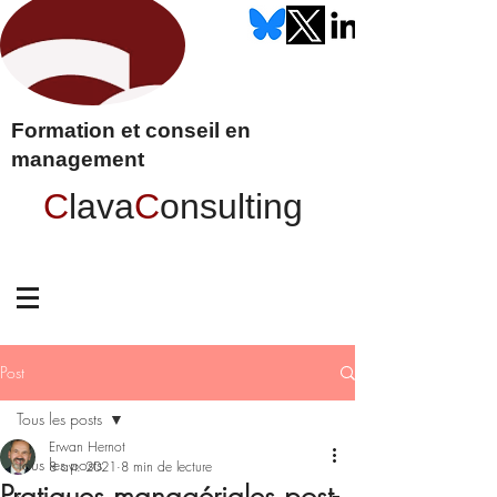
Formation et conseil en
management
C
lava
C
onsulting
Post
Tous les posts
Erwan Hernot
Tous les posts
8 avr. 2021
8 min de lecture