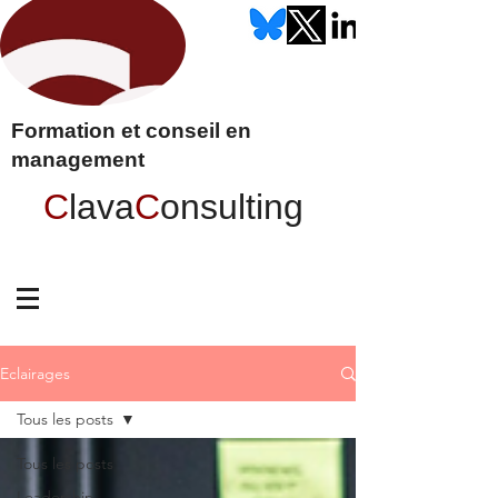
Formation et conseil en
management
C
lava
C
onsulting
Eclairages
Tous les posts
Tous les posts
Leadership