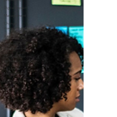
Digital impact
Management
Change
management
X raisons pour ...
Learning &
Development
Illusions, erreurs
de raisonnement
La Minute
Management
Gestion de
projet