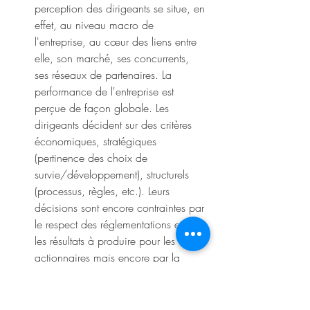
perception des dirigeants se situe, en 
effet, au niveau macro de 
l'entreprise, au cœur des liens entre 
elle, son marché, ses concurrents, 
ses réseaux de partenaires. La 
performance de l'entreprise est 
perçue de façon globale. Les 
dirigeants décident sur des critères 
économiques, stratégiques 
(pertinence des choix de 
survie/développement), structurels 
(processus, règles, etc.). Leurs 
décisions sont encore contraintes par 
le respect des réglementations et par 
les résultats à produire pour les 
actionnaires mais encore par la 
culture (valeurs opérantes, normes, 
croyances) de l’entreprise. À ce 
niveau on ne voit pas toujours les 