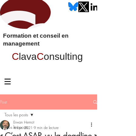
Formation et conseil en
management
C
lava
C
onsulting
Post
Tous les posts
Erwan Hernot
Tous les posts
4 févr. 2021
9 min de lecture