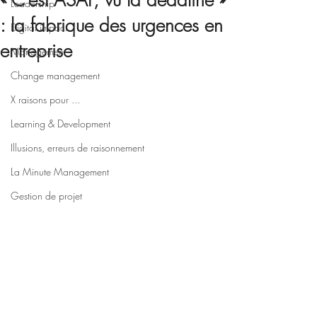
« C’est ASAP, vu la deadline »
Leadership
: la fabrique des urgences en
Digital impact
entreprise
Management
Change management
X raisons pour ...
Learning & Development
Illusions, erreurs de raisonnement
La Minute Management
Gestion de projet