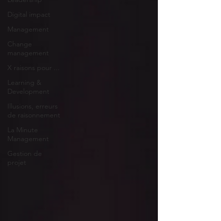
Digital impact
Management
Change
management
X raisons pour ...
Learning &
Development
Illusions, erreurs
de raisonnement
La Minute
Management
Gestion de
projet