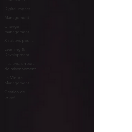
Digital impact
Management
Change
management
X raisons pour ...
Learning &
Development
Illusions, erreurs
de raisonnement
La Minute
Management
Gestion de
projet