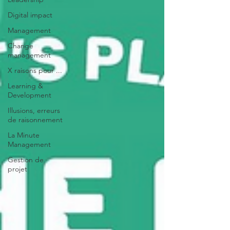
Digital impact
Management
Change
management
X raisons pour ...
Learning &
Development
Illusions, erreurs
de raisonnement
La Minute
Management
Gestion de
projet