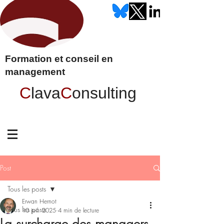
Formation et conseil en
management
C
lava
C
onsulting
Post
Tous les posts
Erwan Hernot
Tous les posts
10 juil. 2025
4 min de lecture