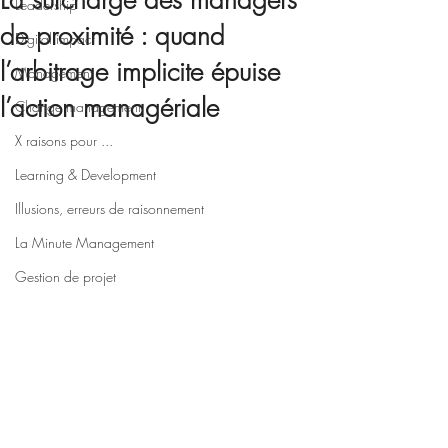
La surcharge des managers
Leadership
de proximité : quand
Digital impact
l’arbitrage implicite épuise
Management
l’action managériale
Change management
X raisons pour ...
Learning & Development
Illusions, erreurs de raisonnement
La Minute Management
Gestion de projet