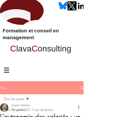
Formation et conseil en
management
C
lava
C
onsulting
Post
Tous les posts
Erwan Hernot
Tous les posts
12 août 2021
7 min de lecture