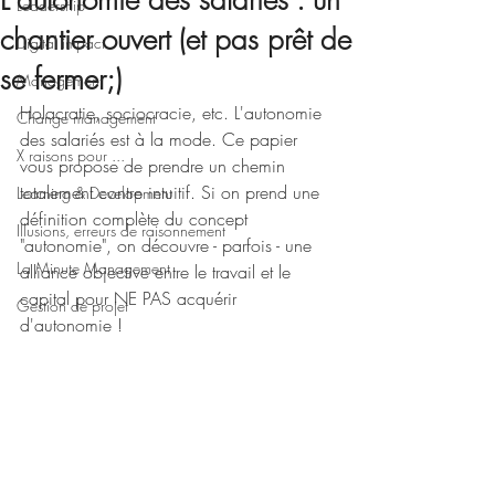
L'autonomie des salariés : un
Leadership
chantier ouvert (et pas prêt de
Digital impact
se fermer;)
Management
Holacratie, sociocracie, etc. L'autonomie 
Change management
des salariés est à la mode. Ce papier 
X raisons pour ...
vous propose de prendre un chemin 
totalement contre intuitif. Si on prend une 
Learning & Development
définition complète du concept 
Illusions, erreurs de raisonnement
"autonomie", on découvre - parfois - une 
La Minute Management
alliance objective entre le travail et le 
capital pour NE PAS acquérir 
Gestion de projet
d'autonomie !