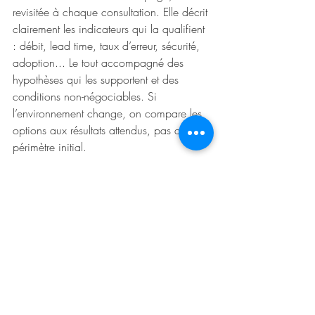
revisitée à chaque consultation. Elle décrit 
clairement les indicateurs qui la qualifient 
: débit, lead time, taux d’erreur, sécurité, 
adoption... Le tout accompagné des 
hypothèses qui les supportent et des 
conditions non-négociables. Si 
l’environnement change, on compare les 
options aux résultats attendus, pas au 
périmètre initial.
Réorienter le PMO vers l’impact
Enfin, faites évoluer le PMO de la police 
(jouer à l'agent devant les puissants n'a 
rien de glorieux) à l’appui de l'équipe 
projet. Conservez vos obligations de 
conformité, mais changez ce que vous 
célébrez. Placez la latence de décision, 
l’exécution dans les délais, la vitesse de 