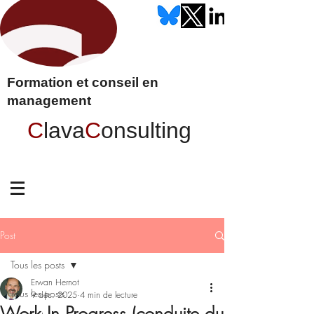
Formation et conseil en
management
C
lava
C
onsulting
Post
Tous les posts
Erwan Hernot
Tous les posts
9 déc. 2025
4 min de lecture