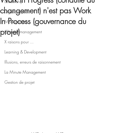
Work In Progress (conduite du
Leadership
changement) n'est pas Work
Digital impact
In Process (gouvernance du
Management
projet)
Change management
X raisons pour ...
Learning & Development
Illusions, erreurs de raisonnement
La Minute Management
Gestion de projet