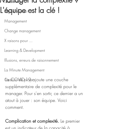
Manager la complexité ?
Leadership
L'équipe est la clé !
Digital impact
Management
Change management
X raisons pour ...
Learning & Development
Illusions, erreurs de raisonnement
La Minute Management
La COVID-19 ajoute une couche 
Gestion de projet
supplémentaire de complexité pour le 
manager. Pour s'en sortir, ce dernier a un 
atout à jouer : son équipe. Voici 
comment. 
Complication et complexité.
 Le premier 
est un indicateur de la capacité à 