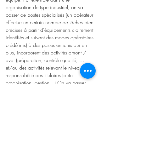
organisation de type industriel, on va 
passer de postes spécialisés (un opérateur 
effectue un certain nombre de tâches bien 
précises à partir d'équipements clairement 
identifiés et suivant des modes opératoires 
prédéfinis) à des postes enrichis qui en 
plus, incorporent des activités amont / 
aval (préparation, contrôle qualité, …) 
et/ou des activités relevant le niveau de 
responsabilité des titulaires (auto 
organisation, gestion…) On va passer 
des groupes traditionnels (des opérateurs 
reliés chacun à un poste individuel sont 
supervisés par le manager) à des groupes 
autonomes dans lesquelles les activités de 
planification, d'organisation et de 
contrôle sont réalisés par les membres de 
l’équipe eux-mêmes. Sur l'aspect 