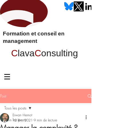
Formation et conseil en
management
C
lava
C
onsulting
Post
Tous les posts
Erwan Hernot
Tous les posts
12 févr. 2021
9 min de lecture