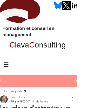
Formation et conseil en
management
C
lava
C
onsulting
Post
Tous les posts
Erwan Hernot
Tous les posts
19 mai 2020
7 min de lecture