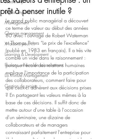
Les valeurs d'entreprise : un
Leadership
prêt à penser inutile ?
Digital impact
Le grand public managérial a découvert 
Management
ce terme de valeur au début des années 
Change management
80 avec l'ouvrage de Robert Waterman 
et Thomas Peters “Le prix de l’excellence” 
X raisons pour ...
(publié en 1983 en français). Il a très vite 
Learning & Development
comblé un vide dans le raisonnement : 
Illusions, erreurs de raisonnement
puisque l'école des relations humaines 
explique l'importance de la participation 
La Minute Management
des collaborateurs, comment faire pour 
Gestion de projet
que ceux-ci adhèrent aux décisions prises 
? En partageant les valeurs mêmes à la 
base de ces décisions. Il suffit donc de 
mettre autour d'une table à l'occasion 
d'un séminaire, une dizaine de 
collaborateurs et de managers 
connaissant parfaitement l'entreprise pour 