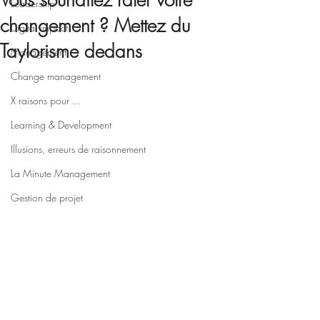
Vous souhaitez rater votre
Leadership
changement ? Mettez du
Digital impact
Taylorisme dedans
Management
Change management
X raisons pour ...
Learning & Development
Illusions, erreurs de raisonnement
La Minute Management
Gestion de projet