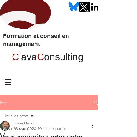
Formation et conseil en
management
C
lava
C
onsulting
Post
Tous les posts
Erwan Hernot
Tous les posts
23 mars 2020
10 min de lecture