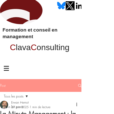
Formation et conseil en
management
C
lava
C
onsulting
Post
Tous les posts
Erwan Hernot
Tous les posts
27 juin 2025
1 min de lecture