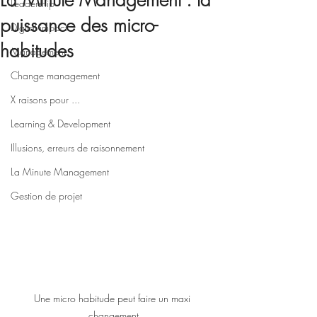
La Minute Management : la
Leadership
puissance des micro-
Digital impact
habitudes
Management
Change management
X raisons pour ...
Learning & Development
Illusions, erreurs de raisonnement
La Minute Management
Gestion de projet
Une micro habitude peut faire un maxi 
changement