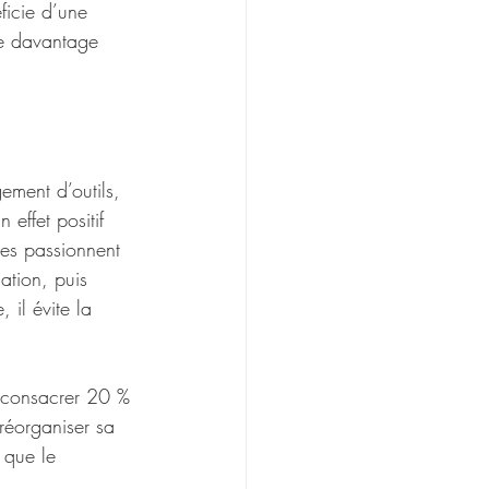
ficie d’une 
ue davantage 
gement d’outils, 
effet positif 
es passionnent 
ation, puis 
 il évite la 
 consacrer 20 % 
éorganiser sa 
 que le 