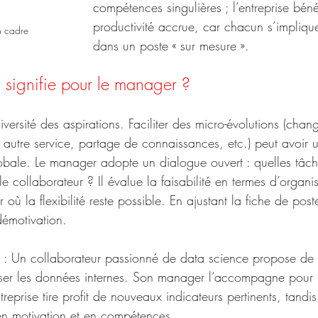
compétences singulières ; l’entreprise béné
productivité accrue, car chacun s’impliq
un cadre
dans un poste « sur mesure ».
 signifie pour le manager ?
diversité des aspirations. Faciliter des micro-évolutions (chan
autre service, partage de connaissances, etc.) peut avoir un 
obale. Le manager adopte un dialogue ouvert : quelles tâch
e collaborateur ? Il évalue la faisabilité en termes d’organis
où la flexibilité reste possible. En ajustant la fiche de poste,
 démotivation.
 : Un collaborateur passionné de data science propose de
ser les données internes. Son manager l’accompagne pour r
treprise tire profit de nouveaux indicateurs pertinents, tandis
en motivation et en compétences.