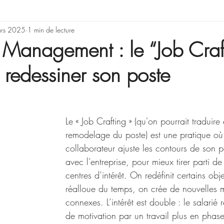
rning & Development
rs 2025
1 min de lecture
Illusions, erreurs de rai
 Management : le “Job Craf
e redessiner son poste
Gestion de projet
Le « Job Crafting » (qu'on pourrait traduire
remodelage du poste) est une pratique où 
collaborateur ajuste les contours de son 
avec l’entreprise, pour mieux tirer parti de 
centres d’intérêt. On redéfinit certains obje
réalloue du temps, on crée de nouvelles m
connexes. L’intérêt est double : le salarié 
de motivation par un travail plus en phas