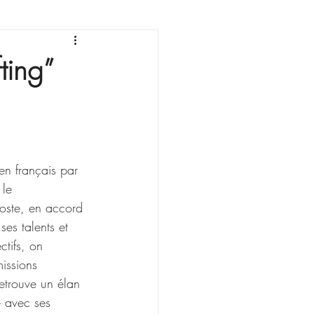
sonnement
ting”
 en français par 
le 
poste, en accord 
ses talents et 
ctifs, on 
issions 
retrouve un élan 
e avec ses 