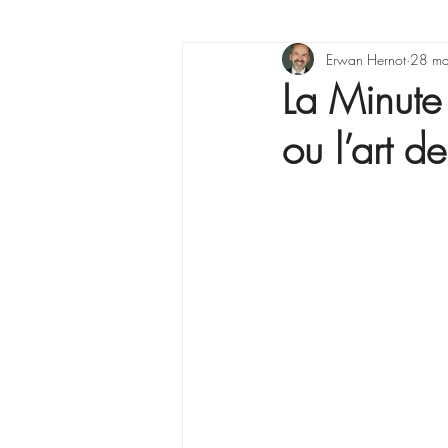
X raisons pour ...
Erwan Hernot
Lea
28 ma
La Minute
ou l’art d
La Minute Management