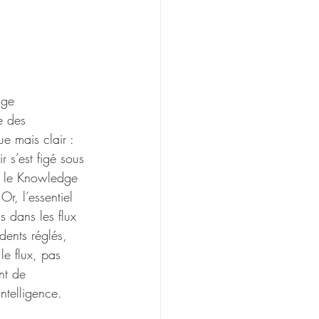
dge 
e des 
ue mais clair : 
 s’est figé sous 
e le Knowledge 
r, l’essentiel 
s dans les flux 
dents réglés, 
le flux, pas 
nt de 
telligence. 