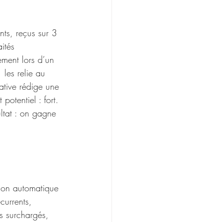
nts, reçus sur 3 
ités 
ement lors d’un 
les relie au 
tive rédige une 
 potentiel : fort. 
ltat : on gagne 
 
tion automatique 
currents, 
s surchargés, 