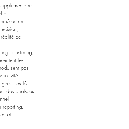
supplémentaire. 
l ».
formé en un 
décision, 
réalité de 
ning, clustering, 
tectent les 
roduisent pas 
austivité.
agers : les IA 
ent des analyses 
nnel.
reporting. Il 
tée et 