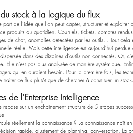
du stock à la logique du flux
ce part de l’idée que l’on peut capter, structurer et exploite
ce produits au quotidien. Courriels, tickets, comptes rendus
es de chat, anomalies détectées par les outils… Tout cela 
onnelle réelle. Mais cette intelligence est aujourd’hui perdue
t dispersée dans des dizaines d’outils non connectés. Or, c'e
ce. Elle n’est pas plus analysée de manière systémique. Enfin,
gers qui en auraient besoin. Pour la première fois, les tech
e traiter ce flux plutôt que de chercher à constituer un stock
es de l’Enterprise Intelligence
ence repose sur un enchaînement structuré de 5 étapes succe
ue.
rcule réellement la connaissance ? La connaissance naît en c
 décision rapide, ajustement de planning, conversation. La p