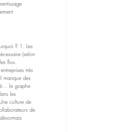
rentissage 
gement 
urquoi ? 1. Les 
écessaire (selon 
es flux. 
entreprises très 
’il manque des 
tié… le graphe 
ans les 
 Une culture de 
ollaborateurs de 
 désormais 