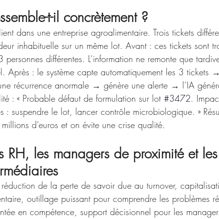
ssemble-t-il concrètement ?
ent dans une entreprise agroalimentaire. Trois tickets différe
eur inhabituelle sur un même lot. Avant : ces tickets sont tra
3 personnes différentes. L’information ne remonte que tardiv
l. Après : le système capte automatiquement les 3 tickets → 
une récurrence anormale → génère une alerte → l’IA généra
é : « Probable défaut de formulation sur lot 
#3472
. Impact
: suspendre le lot, lancer contrôle microbiologique. » Résu
millions d’euros et on évite une crise qualité.
 les RH, les managers de proximité et les
rmédiaires
 : réduction de la perte de savoir due au turnover, capitalisa
taire, outillage puissant pour comprendre les problèmes ré
ntée en compétence, support décisionnel pour les manager