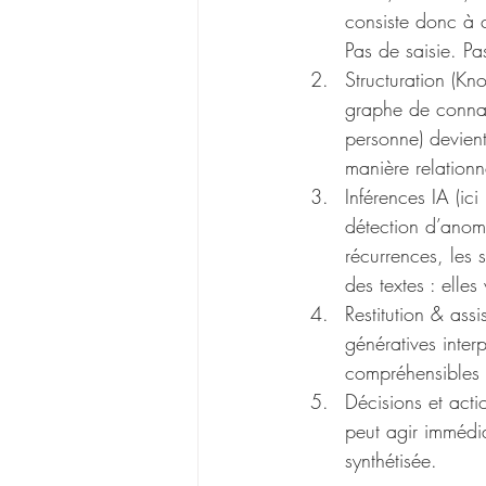
consiste donc à 
Pas de saisie. Pas
Structuration (Kn
graphe de connais
personne) devient
manière relationne
Inférences IA (ic
détection d’anoma
récurrences, les 
des textes : elle
Restitution & assi
génératives inter
compréhensibles e
Décisions et acti
peut agir immédiat
synthétisée.