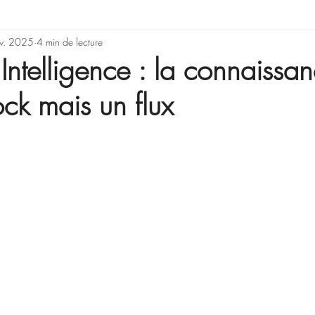
rning & Development
v. 2025
4 min de lecture
Illusions, erreurs de rai
 Intelligence : la connaissan
ock mais un flux
Gestion de projet