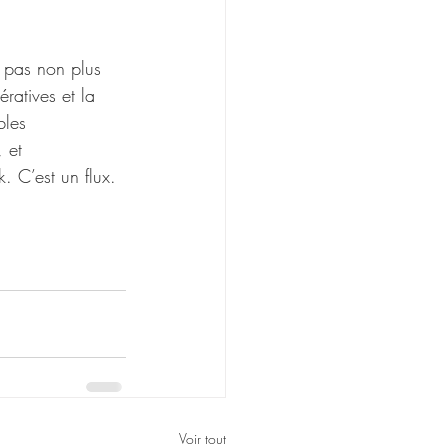
t pas non plus 
ratives et la 
bles 
 et 
. C’est un flux. 
Voir tout