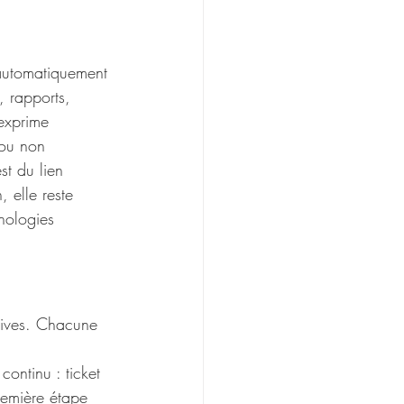
r automatiquement 
, rapports, 
exprime 
 ou non 
st du lien 
 elle reste 
nologies 
.
ssives. Chacune 
ontinu : ticket 
remière étape 