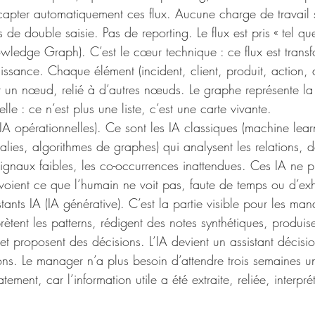
capter automatiquement ces flux. Aucune charge de travail 
 de double saisie. Pas de reporting. Le flux est pris « tel que
owledge Graph). C’est le cœur technique : ce flux est trans
sance. Chaque élément (incident, client, produit, action, 
 un nœud, relié à d’autres nœuds. Le graphe représente la 
lle : ce n’est plus une liste, c’est une carte vivante.
i IA opérationnelles). Ce sont les IA classiques (machine lear
lies, algorithmes de graphes) qui analysent les relations, dé
signaux faibles, les co-occurrences inattendues. Ces IA ne p
s voient ce que l’humain ne voit pas, faute de temps ou d’exh
stants IA (IA générative). C’est la partie visible pour les man
prètent les patterns, rédigent des notes synthétiques, produis
t proposent des décisions. L’IA devient un assistant décisio
ons. Le manager n’a plus besoin d’attendre trois semaines un 
ement, car l’information utile a été extraite, reliée, interpré