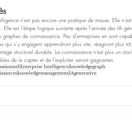
ès
ntelligence n’est pas encore une pratique de masse. Elle n’es
 Elle est l’étape logique suivante après l’arrivée des IA géné
es graphes de connaissance. Peu d’entreprises en sont capa
es qui s’y engagent apprendront plus vite, réagiront plus tôt,
age structurel durable. La connaissance n'est plus un stock
ables de le capter et de l’exploiter seront gagnantes.
sationnel
Enterprise Intelligence
knowledgegraph
issances
knowledgemanagement
IAgenerative