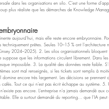
versale dans les organisations en silo. C’est une forme d’app
coup plus réaliste que les démarches de Knowledge Mana
 embryonnaire
rtinente aujourd’hui, mais elle reste encore embryonnaire. Po
s techniquement prêtes. Seules 10–15 % ont l’architecture n
Kinsey 2024–2025). 2. Les silos organisationnels bloquent l
ce suppose que les informations circulent librement. Dans les 
resque impossible. 3. La qualité des données reste faible. S
ystèmes sont mal renseignés, si les tickets sont remplis à moi
al domine encore très largement. Les décisions se prennent d
les cafés. Tout ce qui n’est pas écrit échappe au système. 5.
n’existe pas encore. L’entreprise n’a jamais demandé aux c
oitable. Elle a surtout demandé du reporting… que l’IA peut