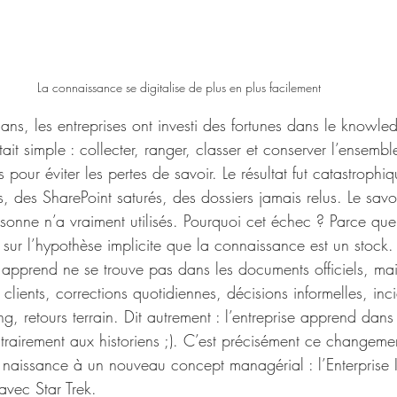
La connaissance se digitalise de plus en plus facilement 
ans, les entreprises ont investi des fortunes dans le knowle
it simple : collecter, ranger, classer et conserver l’ensembl
pour éviter les pertes de savoir. Le résultat fut catastrophiq
, des SharePoint saturés, des dossiers jamais relus. Le savoir
sonne n’a vraiment utilisés. Pourquoi cet échec ? Parce qu
r l’hypothèse implicite que la connaissance est un stock. O
 apprend ne se trouve pas dans les documents officiels, mai
clients, corrections quotidiennes, décisions informelles, inci
g, retours terrain. Dit autrement : l’entreprise apprend dans 
trairement aux historiens ;). C’est précisément ce changeme
aissance à un nouveau concept managérial : l’Enterprise In
 avec Star Trek.