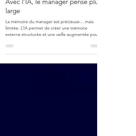
3 déc. 2025
5 min de lecture
Avec l’IA, le manager pense plus
large
La mémoire du manager est précieuse… mais
limitée. L’IA permet de créer une mémoire
externe structurée et une veille augmentée pour
élargir le champ cognitif et mieux décider.