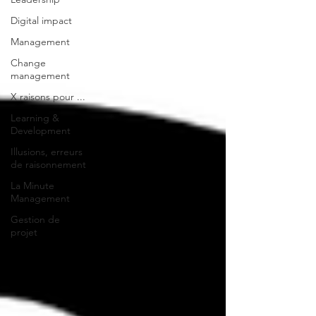
Digital impact
Management
Change
management
X raisons pour ...
Learning &
Development
Illusions, erreurs
de raisonnement
La Minute
Management
Gestion de
projet