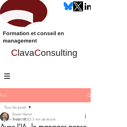
Formation et conseil en
management
C
lava
C
onsulting
Post
Tous les posts
Erwan Hernot
Tous les posts
3 déc. 2025
5 min de lecture