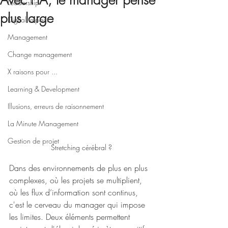
Avec l’IA, le manager pense
Leadership
plus large
Digital impact
Management
Change management
X raisons pour ...
Learning & Development
Illusions, erreurs de raisonnement
La Minute Management
Gestion de projet
Stretching cérébral ?
Dans des environnements de plus en plus 
complexes, où les projets se multiplient, 
où les flux d’information sont continus, 
c'est le cerveau du manager qui impose 
les limites. Deux éléments permettent 