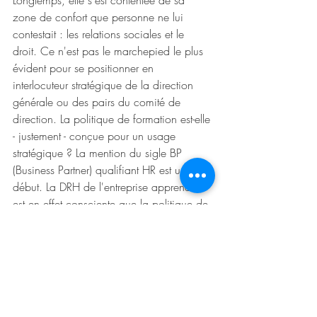
Longtemps, elle s'est contentée de sa 
zone de confort que personne ne lui 
contestait : les relations sociales et le 
droit. Ce n'est pas le marchepied le plus 
évident pour se positionner en 
interlocuteur stratégique de la direction 
générale ou des pairs du comité de 
direction. La politique de formation est-elle 
- justement - conçue pour un usage 
stratégique ? La mention du sigle BP 
(Business Partner) qualifiant HR est un 
début. La DRH de l'entreprise apprenante 
est en effet consciente que la politique de 
formation n'est pas une logique de 
catalogue dans lequel un manager irait 
faire ses courses pour prolonger la paix 
sociale ("Dites moi quelles sont les 
formations disponibles pour les 
commerciaux"). Elle se transforme en 