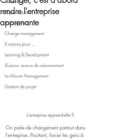
Changer, c'est d'abord
Leadership
rendre l'entreprise
Digital impact
apprenante
Management
Change management
X raisons pour ...
Learning & Development
Illusions, erreurs de raisonnement
La Minute Management
Gestion de projet
L'entreprise apprend-elle ?
On parle de changement partout dans 
l'entreprise. Pourtant, forcer les gens à 