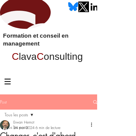
Formation et conseil en
management
C
lava
C
onsulting
Post
Tous les posts
Erwan Hernot
Tous les posts
24 mai 2024
6 min de lecture