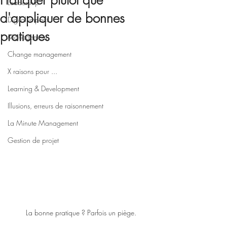
Pratiquer plutôt que
Leadership
d'appliquer de bonnes
Digital impact
pratiques
Management
Change management
X raisons pour ...
Learning & Development
Illusions, erreurs de raisonnement
La Minute Management
Gestion de projet
La bonne pratique ? Parfois un piège.