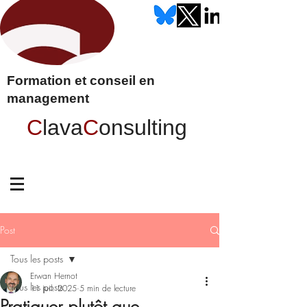
Formation et conseil en
management
C
lava
C
onsulting
Post
Tous les posts
Erwan Hernot
Tous les posts
11 juil. 2025
5 min de lecture