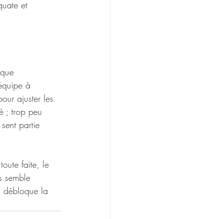
quate et 
 que 
’équipe à 
our ajuster les 
é ; trop peu 
sent partie 
oute faite, le 
s semble 
, débloque la 