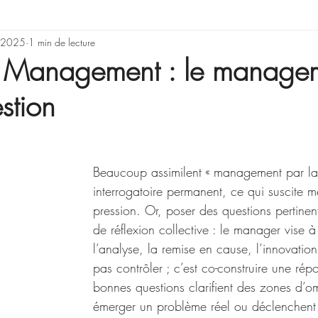
rning & Development
 2025
1 min de lecture
Illusions, erreurs de rai
e Management : le manage
stion
Gestion de projet
Beaucoup assimilent « management par la 
interrogatoire permanent, ce qui suscite m
pression. Or, poser des questions pertinent
de réflexion collective : le manager vise à 
l’analyse, la remise en cause, l’innovation.
pas contrôler ; c’est co-construire une rép
bonnes questions clarifient des zones d’om
émerger un problème réel ou déclenchent 