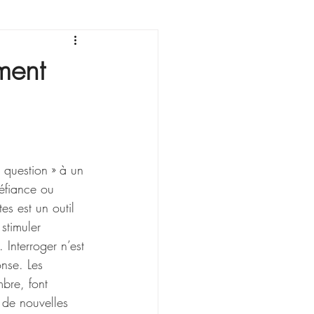
sonnement
ment
question » à un 
éfiance ou 
es est un outil 
stimuler 
 Interroger n’est 
onse. Les 
bre, font 
de nouvelles 