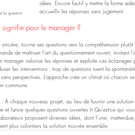
idées. Encore faut-il y mettre la forme adé
accueillir les réponses sans jugement.
st la question
 signifie pour le manager ?
é sincère, tourne ses questions vers la compréhension plutôt
ande de maîtriser l’art du questionnement ouvert, invitant l
le manager valorise les réponses et exploite ces éclairages p
oser les interventions : trop de questions tuent la spontanéit
 sans perspectives. L’approche crée un climat où chacun se 
xion commune.
 : À chaque nouveau projet, au lieu de fournir une solution t
pe et lance quelques questions ouvertes (« Qu’est-ce qui vou
laborateurs proposent diverses idées, dont l’une, inattendue
rient plus volontiers la solution trouvée ensemble.