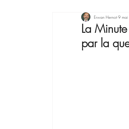
X raisons pour ...
Erwan Hernot
Lea
9 mai
La Minut
par la que
La Minute Management