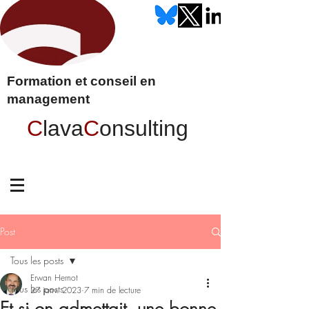
Formation et conseil en
management
C
lava
C
onsulting
Post
Tous les posts
Erwan Hernot
Tous les posts
27 janv. 2023
7 min de lecture