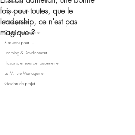
Et si on admettait, une bonne
Leadership
fois pour toutes, que le
Digital impact
leadership, ce n'est pas
Management
magique ?
Change management
X raisons pour ...
Learning & Development
Illusions, erreurs de raisonnement
La Minute Management
Gestion de projet