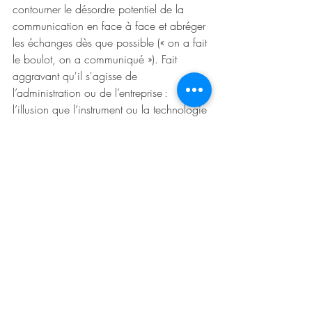
contourner le désordre potentiel de la 
communication en face à face et abréger 
les échanges dès que possible (« on a fait 
le boulot, on a communiqué »). Fait 
aggravant qu'il s'agisse de 
l’administration ou de l’entreprise : 
l’illusion que l’instrument ou la technologie 
fait la coopération. Cette dernière est 
évidemment un produit social issu d'une 
multitude de paramètres en plus de 
l’instrument ou de la technologie. 
Ce sont les comportements et non 
simplement les structures ou sur les 
attitudes qu'il faudrait changer....à 
commencer par ceux des dirigeants !  Il 
est vrai qu’ils ne bénéficient d’aucune 
formation en sciences sociales pour les 
aider à appréhender ces dimensions. Les 
écoles qui les forment, continuent de 