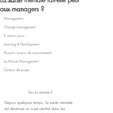
La santé mentale fait-elle peur
Leadership
aux managers ?
Digital impact
Management
Change management
X raisons pour ...
Learning & Development
Illusions, erreurs de raisonnement
La Minute Management
Gestion de projet
Vers la sérénité ?
Depuis quelques temps, la santé mentale 
est devenue un sujet central dans les 