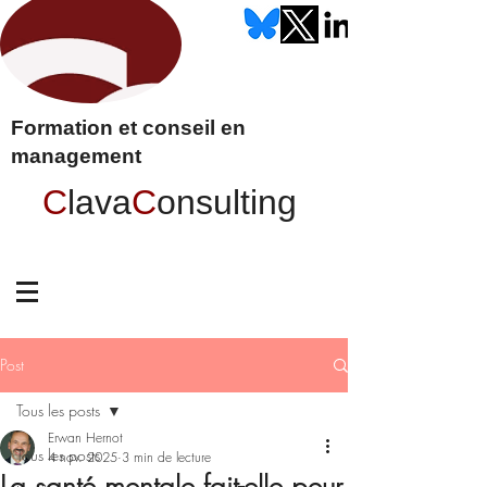
Formation et conseil en
management
C
lava
C
onsulting
Post
Tous les posts
Erwan Hernot
Tous les posts
4 nov. 2025
3 min de lecture