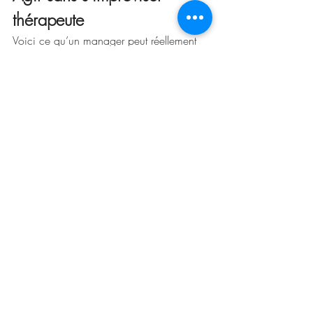
thérapeute
Voici ce qu’un manager peut réellement 
faire, sans sortir de son rôle :
Clarifier le cadre de travail : attentes, 
priorités, charge, délais.
Ritualiser les points individuels : une 
fois par semaine, 15 minutes, 
écoute neutre.
Nommer sans diagnostiquer : « Je 
perçois que... », « J’observe que... », 
jamais « Tu es en burnout ».
Faire remonter les signaux plutôt que 
porter seul.
Encourager les espaces 
professionnels de soutien : RH, 
médecine du travail, dispositifs 
internes.
Ce n’est pas de la psychologie. C’est du 