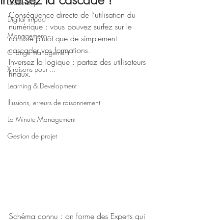
Inversez la cascade !
Leadership
Conséquence directe de l’utilisation du 
Digital impact
numérique : vous pouvez surfez sur le 
Management
nombre plutôt que de simplement 
cascader vos formations.
Change management
Inversez la logique : partez des utilisateurs 
X raisons pour ...
finaux.
Learning & Development
Illusions, erreurs de raisonnement
La Minute Management
Gestion de projet
Schéma connu : on forme des Experts qui 