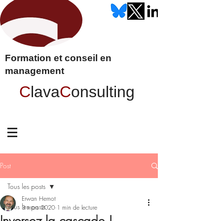
Formation et conseil en
management
C
lava
C
onsulting
Post
Tous les posts
Erwan Hernot
Tous les posts
3 mars 2020
1 min de lecture