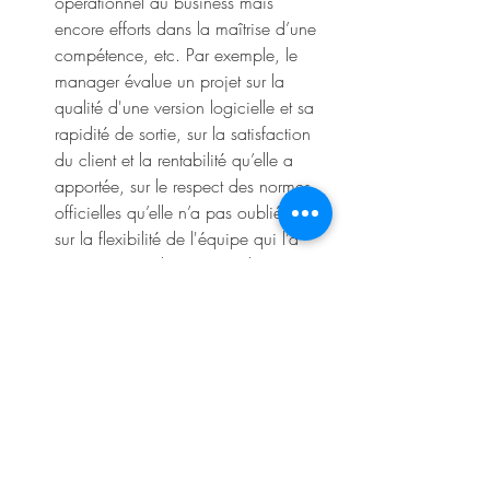
opérationnel au business mais 
encore efforts dans la maîtrise d’une 
compétence, etc. Par exemple, le 
manager évalue un projet sur la 
qualité d'une version logicielle et sa 
rapidité de sortie, sur la satisfaction 
du client et la rentabilité qu’elle a 
apportée, sur le respect des normes 
officielles qu’elle n’a pas oubliée et 
sur la flexibilité de l'équipe qui l’a 
conçue. Dans le même ordre 
d'idées, l’évaluation du collaborateur 
n'est pas individuelle (le seul 
manager) mais le fait de l’équipe : le 
manager recueille alors l’avis des 
collègues sur des sujets précis.
Utiliser des évaluations relatives aide 
les collaborateurs à distance à mieux 
se situer. À titre indicatif, le manager 