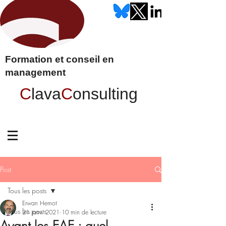
Formation et conseil en
management
C
lava
C
onsulting
Post
Tous les posts
Erwan Hernot
Tous les posts
21 janv. 2021
10 min de lecture