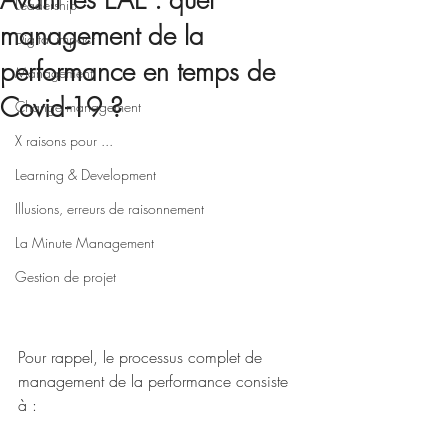
Avant les EAE : quel
Leadership
management de la
Digital impact
performance en temps de
Management
Covid-19 ?
Change management
X raisons pour ...
Learning & Development
Illusions, erreurs de raisonnement
La Minute Management
Gestion de projet
Pour rappel, le processus complet de 
management de la performance consiste 
à :