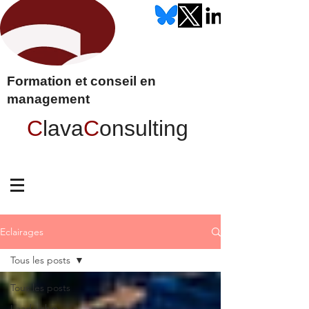
Formation et conseil en
management
C
lava
C
onsulting
Eclairages
Tous les posts
Tous les posts
Leadership