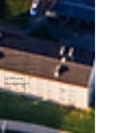
Digital impact
Management
Change
management
X raisons pour ...
Learning &
Development
Illusions, erreurs
de raisonnement
La Minute
Management
Gestion de
projet