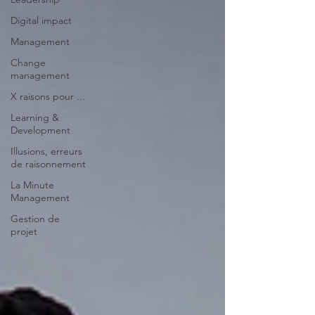
Digital impact
Management
Change
management
X raisons pour ...
Learning &
Development
Illusions, erreurs
de raisonnement
La Minute
Management
Gestion de
projet