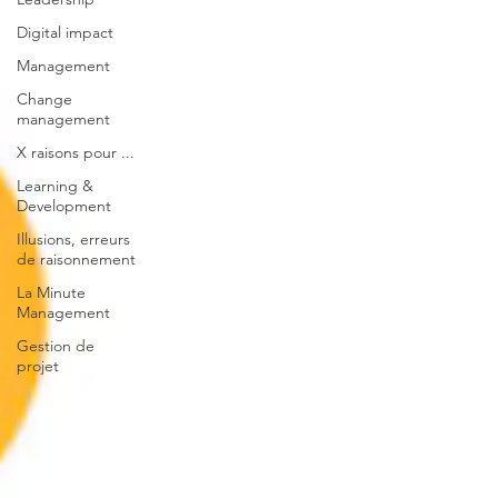
Digital impact
Management
Change
management
X raisons pour ...
Learning &
Development
Illusions, erreurs
de raisonnement
La Minute
Management
Gestion de
projet