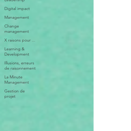
Digital impact
Management
Change
management
X raisons pour ...
Learning &
Development
Illusions, erreurs
de raisonnement
La Minute
Management
Gestion de
projet