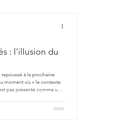
nt
s : l’illusion du
t repoussé à la prochaine
 au moment où « le contexte
 n’est pas présenté comme un
me une preuve de prudence et