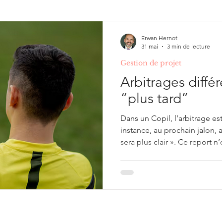
ing & Development
Illusions, erreurs de raisonneme
Erwan Hernot
31 mai
3 min de lecture
Gestion de projet
Gestion de projet
Arbitrages différé
“plus tard”
Dans un Copil, l’arbitrage es
instance, au prochain jalon,
sera plus clair ». Ce report
refus de décider, mais com
de maturité. Erreur !