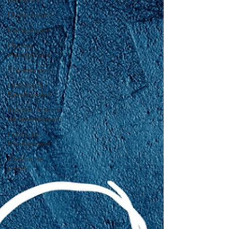
Digital impact
Management
Change
management
X raisons pour ...
Learning &
Development
Illusions, erreurs
de raisonnement
La Minute
Management
Gestion de
projet