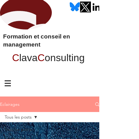
Formation et conseil en
management
C
lava
C
onsulting
Eclairages
Tous les posts
Tous les posts
Leadership