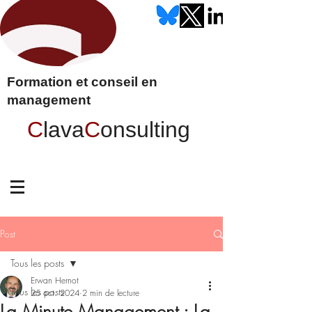
Formation et conseil en
management
C
lava
C
onsulting
Post
Tous les posts
Erwan Hernot
Tous les posts
25 oct. 2024
2 min de lecture