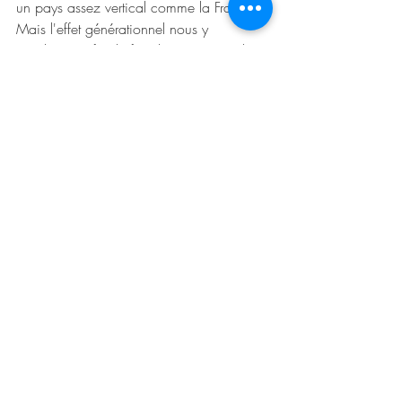
un pays assez vertical comme la France. 
Mais l'effet générationnel nous y 
conduira. Enfin, le fait de reconnaître les 
efforts et pas seulement les 
résultats valorise le processus 
d'apprentissage. Même lorsque les 
résultats ne sont pas parfaits, 
l'expérimentation est précieuse.
La Minute Management
Posts récents
Voir tout