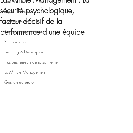
La Minute Management : La
Leadership
sécurité psychologique,
Digital impact
facteur décisif de la
Management
performance d'une équipe
Change management
X raisons pour ...
Learning & Development
Illusions, erreurs de raisonnement
La Minute Management
Gestion de projet