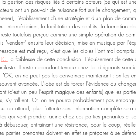
 la gestion des risques liés à certains acteurs (ce qui est u
acteurs ont un pouvoir de nuisance fort sur le changement, q
mener), l'établissement d'une stratégie et d'un plan de comm
ntermédiaires, la facilitation des conflits, la formation des 
t reste toutefois perçue comme une simple opération de comm
is "vendent" ensuite leur décision, mise en musique par l'éq
essage est mal reçu, c'est que les cibles l'ont mal compris.
 
ICI
 la faiblesse de cette conclusion. L'épuisement de cette
nifeste. Il reste cependant tenace chez les dirigeants souc
 "OK, on ne peut pas les convaincre maintenant ; on les e
 souvent avancée. L'idée est de forcer l'évidence du chang
ant (c'est un peu l'esprit magique des enfants) que les parti
is, s'y rallient. Or, on ne pourra probablement pas embarque
lus on attend, plus l'attente sans information complète sera
stes qui vont prendre racine chez ces parties prenantes et se
 à débusquer, entraînant une résistance, pour le coup, réelle
s parties prenantes doivent en effet se préparer à se défen