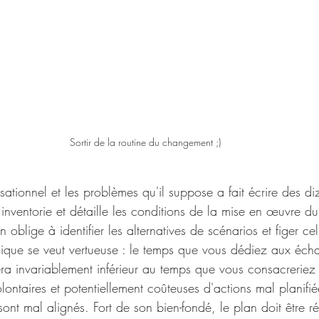
Sortir de la routine du changement ;)
tionnel et les problèmes qu'il suppose a fait écrire des diz
 inventorie et détaille les conditions de la mise en œuvre 
on oblige à identifier les alternatives de scénarios et figer ce
gique se veut vertueuse : le temps que vous dédiez aux écha
 sera invariablement inférieur au temps que vous consacreriez
ontaires et potentiellement coûteuses d'actions mal planifiée
 sont mal alignés. Fort de son bien-fondé, le plan doit être r