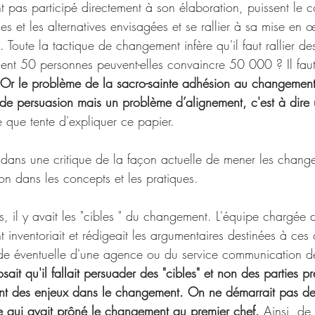
nt pas participé directement à son élaboration, puissent le 
es et les alternatives envisagées et se rallier à sa mise en 
Toute la tactique de changement infère qu'il faut rallier de
t 50 personnes peuvent-elles convaincre 50 000 ? Il faut 
Or le problème de la sacro-sainte adhésion au changement
de persuasion mais un problème d’alignement, c'est à dire
e que tente d'expliquer ce papier.
dans une critique de la façon actuelle de mener les chang
on dans les concepts et les pratiques.
, il y avait les "cibles " du changement. L'équipe chargée 
nventoriait et rédigeait les argumentaires destinées à ces 
e éventuelle d'une agence ou du service communication de 
it qu'il fallait persuader des "cibles" et non des parties pr
ont des enjeux dans le changement. On ne démarrait pas de 
e qui avait prôné le changement au premier chef. 
Ainsi, de