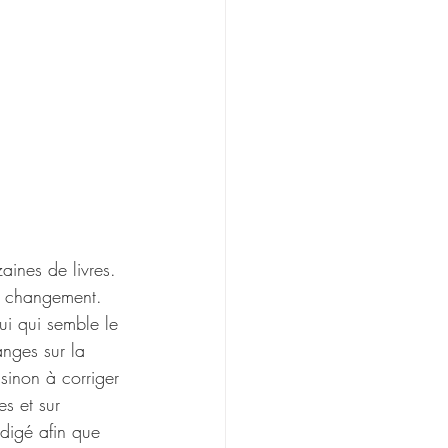
aines de livres. 
du changement. 
lui qui semble le 
nges sur la 
 sinon à corriger 
s et sur 
édigé afin que 