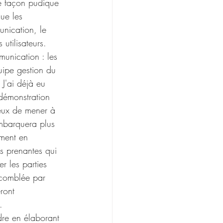
ne façon pudique 
ue les 
unication, le 
utilisateurs. 
unication : les 
uipe gestion du 
 J'ai déjà eu 
 démonstration 
ieux de mener à  
mbarquera plus 
ement en 
es prenantes qui 
r les parties 
 comblée par 
ront 
. 
dre en élaborant 