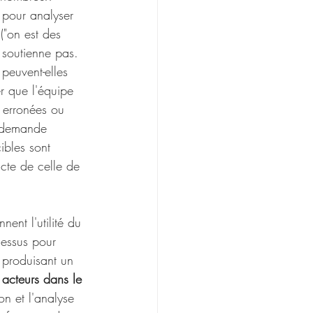
s pour analyser 
 ("on est des 
s soutienne pas. 
peuvent-elles 
er que l'équipe 
 erronées ou 
e demande 
ibles sont 
ncte de celle de 
ent l'utilité du 
cessus pour 
 produisant un 
acteurs dans le 
ion et l'analyse 