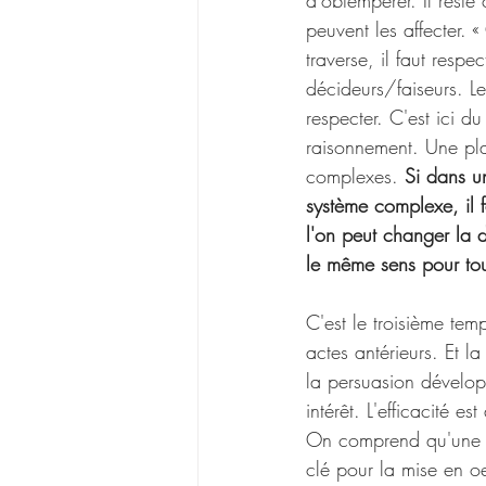
d'obtempérer. Il reste
peuvent les affecter.
traverse, il faut respe
décideurs/faiseurs. Le
respecter. C'est ici du
raisonnement. Une pla
complexes. 
Si dans u
système complexe, il f
l'on peut changer la d
le même sens pour tout
C'est le troisième tem
actes antérieurs. Et l
la persuasion dévelop
intérêt. L'efficacité 
On comprend qu'une im
clé pour la mise en o