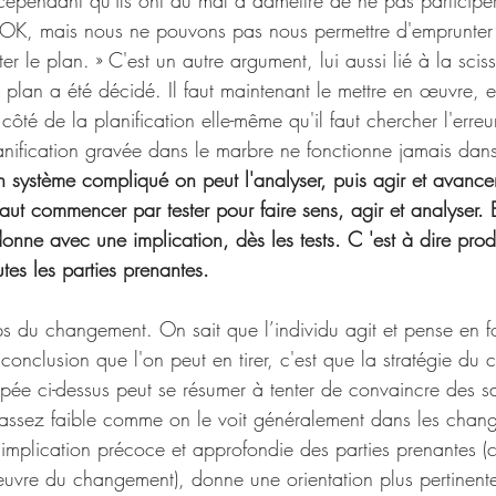
 cependant qu'ils ont du mal à admettre de ne pas participe
 « OK, mais nous ne pouvons pas nous permettre d'emprunte
cter le plan. » C'est un autre argument, lui aussi lié à la scis
 plan a été décidé. Il faut maintenant le mettre en œuvre, et
 côté de la planification elle-même qu'il faut chercher l'erreu
nification gravée dans le marbre ne fonctionne jamais dan
n système compliqué on peut l'analyser, puis agir et avance
aut commencer par tester pour faire sens, agir et analyser. E
onne avec une implication, dès les tests. C 'est à dire pro
es les parties prenantes. 
ps du changement. On sait que l’individu agit et pense en f
a conclusion que l'on peut en tirer, c'est que la stratégie d
pée ci-dessus peut se résumer à tenter de convaincre des sa
est assez faible comme on le voit généralement dans les cha
plication précoce et approfondie des parties prenantes (ce
euvre du changement), donne une orientation plus pertinente