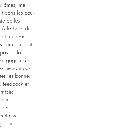
nes âmes, me 
t dans les deux 
ste de les 
. A la base de 
ait un écart 
is ceux qui font 
pos de la 
sent gagner du 
es ne sont pas 
tes les bonnes 
n, feedback et 
ritoire 
leur 
ls « 
certains 
gation 