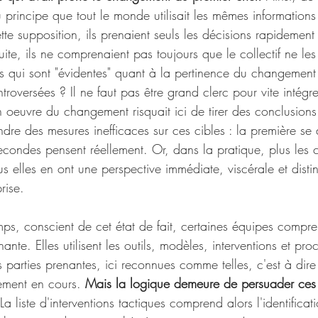
u principe que tout le monde utilisait les mêmes information
ette supposition, ils prenaient seuls les décisions rapidement
uite, ils ne comprenaient pas toujours que le collectif ne le
 qui sont "évidentes" quant à la pertinence du changement 
ntroversées ? Il ne faut pas être grand clerc pour vite intégr
 oeuvre du changement risquait ici de tirer des conclusions
ndre des mesures inefficaces sur ces cibles : la première s
condes pensent réellement. Or, dans la pratique, plus les c
us elles en ont une perspective immédiate, viscérale et disti
rise. 
, conscient de cet état de fait, certaines équipes comprenn
nte. Elles utilisent les outils, modèles, interventions et pro
 parties prenantes, ici reconnues comme telles, c'est à dire
ement en cours. 
Mais la logique demeure de persuader ces 
 La liste d'interventions tactiques comprend alors l'identificat