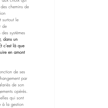
r aux choix qui 
r des chemins de 
sion 
 surtout le 
r de 
s des systèmes 
r, dans un 
t c'est là que 
duire en amont 
onction de ses 
u changement par 
lariés de son 
ngements opérés. 
lles qui sont 
 à la gestion 