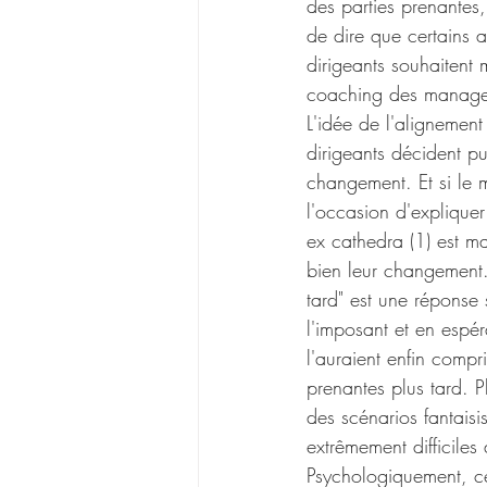
des parties prenantes,
de dire que certains 
dirigeants souhaitent 
coaching des managers i
L'idée de l'alignemen
dirigeants décident pu
changement. Et si le m
l'occasion d'expliquer
ex cathedra (1) est ma
bien leur changement.
tard" est une réponse
l'imposant et en espér
l'auraient enfin compr
prenantes plus tard. P
des scénarios fantaisi
extrêmement difficiles
Psychologiquement, ce