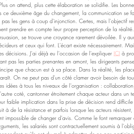
Plus on attend, plus cette élaboration se solidifie. Les bon
ns ce deuxième âge du changement, la communication se fai
pas les gens à coup d'injonction. Certes, mais l'objectif re
ent prendre en compte leur propre perception de la réalité
suasion, se trouve une croyance rarement dévoilée. Il y aur
 décideurs et ceux qui font. L'écart existe nécessairement. Ma
 décisions. J'ai déjà eu l'occasion de l'expliquer 
ICI
 à pro
uant pas les parties prenantes en amont, les dirigeants pen
rincipe que chacun est à sa place. Dans la réalité, les plac
 paraît. On ne peut pas d'un côté clamer avoir besoin de tou
les idées à tous les niveaux de l'organisation : collaboratio
 l'autre coté, cantonner étroitement chaque acteur dans un ter
r faible implication dans la prise de décision rend difficile 
t à de la résistance et parfois lorsque les acteurs résistent, i
ient impossible de changer d’avis. Comme le font remarquer 
rguments, les salariés sont contractuellement soumis à l'obli