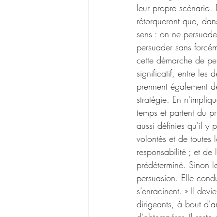
leur propre scénario. 
rétorqueront que, da
sens : on ne persuade 
persuader sans forcém
cette démarche de per
significatif, entre les
prennent également des
stratégie. En n'impliq
temps et partent du p
aussi définies qu'il y
volontés et de toutes 
responsabilité ; et de
prédéterminé. Sinon leu
persuasion. Elle condui
s’enracinent. » Il dev
dirigeants, à bout d'a