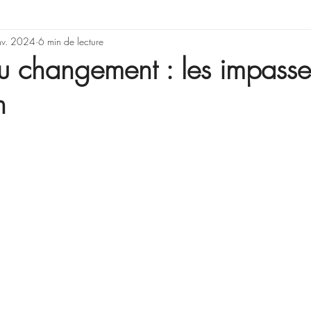
rning & Development
nv. 2024
6 min de lecture
Illusions, erreurs de rai
u changement : les impasse
n
Gestion de projet