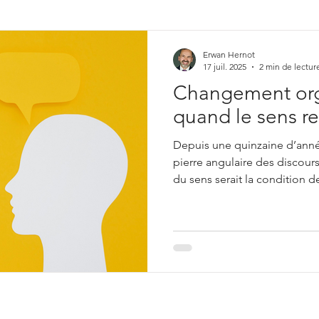
ing & Development
Illusions, erreurs de raisonneme
Erwan Hernot
17 juil. 2025
2 min de lectur
Changement orga
Gestion de projet
quand le sens re
Depuis une quinzaine d’année
pierre angulaire des discour
du sens serait la condition d
l’engagement et de la mobili
projets comme dans les réorg
massivement dans des narrati
expliquer le pourquoi du ch
vérité ?