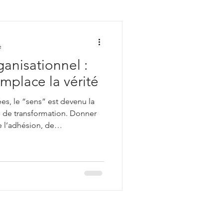
nt
e
nisationnel :
mplace la vérité
s, le “sens” est devenu la
s de transformation. Donner
e l’adhésion, de
sation durable. Dans les
anisations, on investit
fs stratégiques censés
angement. Mais quid de la