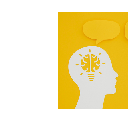
X raisons pour ...
Learn
La Minute Management