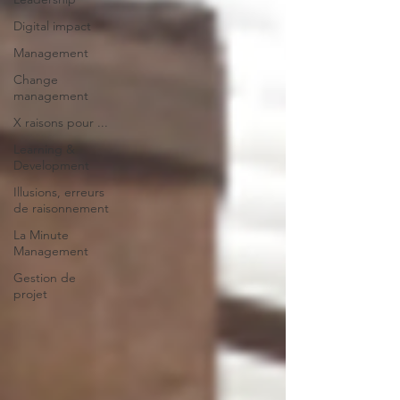
Digital impact
Management
Change
management
X raisons pour ...
Learning &
Development
Illusions, erreurs
de raisonnement
La Minute
Management
Gestion de
projet