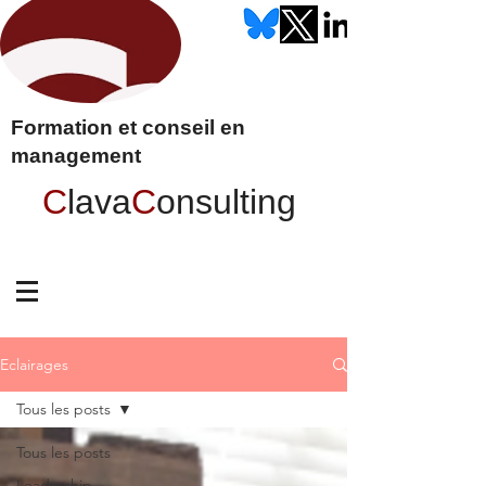
Formation et conseil en
management
C
lava
C
onsulting
Eclairages
Tous les posts
Tous les posts
Leadership