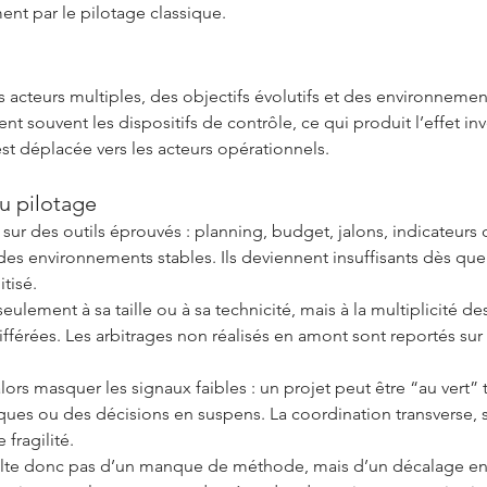
nt par le pilotage classique.
acteurs multiples, des objectifs évolutifs et des environnement
nt souvent les dispositifs de contrôle, ce qui produit l’effet inv
est déplacée vers les acteurs opérationnels.
u pilotage
sur des outils éprouvés : planning, budget, jalons, indicateurs
es environnements stables. Ils deviennent insuffisants dès que l
tisé.
eulement à sa taille ou à sa technicité, mais à la multiplicité d
ifférées. Les arbitrages non réalisés en amont sont reportés sur
lors masquer les signaux faibles : un projet peut être “au vert
ques ou des décisions en suspens. La coordination transverse, s
fragilité.
lte donc pas d’un manque de méthode, mais d’un décalage entre 