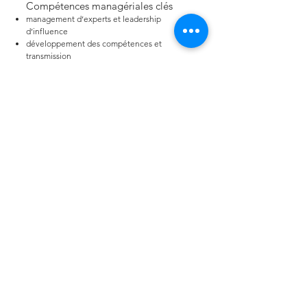
Compétences managériales clés
management d’experts et leadership
d’influence
développement des compétences et
transmission
pilotage de la performance et de la
rentabilité
gestion de la relation client
conduite du changement culturel
Comment Clava Consulting
accompagne ce secteur
✔ aider les managers à concilier expertise et
management
✔ structurer les pratiques managériales dans
des organisations d’experts
✔ améliorer la coopération et le partage des
connaissances
✔ accompagner les transformations des
modèles de services
Pourquoi une expertise sectorielle ?
Parce que la performance repose sur la
capacité à transformer l’expertise individuelle