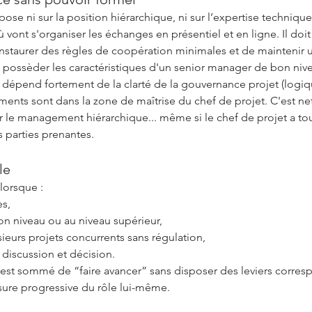
ose ni sur la position hiérarchique, ni sur l’expertise technique
où vont s'organiser les échanges en présentiel et en ligne. Il do
nstaurer des règles de coopération minimales et de maintenir u
t possèder les caractéristiques d'un senior manager de bon nive
 Il dépend fortement de la clarté de la gouvernance projet (logi
ments sont dans la zone de maîtrise du chef de projet. C'est ne
e management hiérarchique... même si le chef de projet a tout
s parties prenantes.
le
lorsque :
es,
 son niveau ou au niveau supérieur,
ieurs projets concurrents sans régulation,
discussion et décision.
t est sommé de “faire avancer” sans disposer des leviers corres
sure progressive du rôle lui-même.