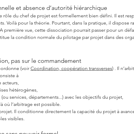
nnelle et absence d’autorité hiérarchique
rôle du chef de projet est formellement bien défini. Il est res
 Voilà pour la théorie. Pourtant, dans la pratique, il dispose r
A première vue, cette dissociation pourrait passer pour un défa
nstitue la condition normale du pilotage par projet dans des org
ation, pas sur le commandement
coordonne (voir
Coordination, coopération transverses
) . Il n’ar
consiste à
 acteurs,
tises hétérogènes,
 (ou services, départements...) avec les objectifs du projet,
à où l’arbitrage est possible.
u projet. Il conditionne directement la capacité du projet à avanc
les visibles.
ce sans pouvoir formel