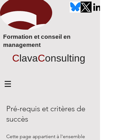
Formation et conseil en
management
C
lava
C
onsulting
Pré-requis et critères de
succès
Cette page appartient à l'ensemble