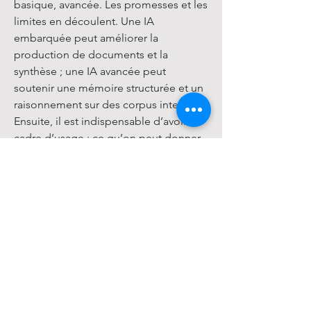
basique, avancée. Les promesses et les
limites en découlent. Une IA
embarquée peut améliorer la
production de documents et la
synthèse ; une IA avancée peut
soutenir une mémoire structurée et un
raisonnement sur des corpus internes.
Ensuite, il est indispensable d’avoir un
cadre d’usage : ce qu’on peut donner
à l’outil, ce qu’on ne doit pas,
comment anonymiser, comment éviter
d’exposer des données sensibles. Sans
règles simples et comprises, l’IA
générative est soit sous-utilisée (peur),
soit utilisée de manière risquée
(imprudence).
Enfin, la qualité dépend des intrants :
contexte fourni, qualité des
documents, disponibilité d’une base