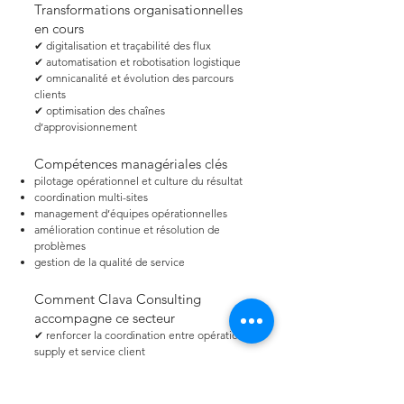
Transformations organisationnelles
en cours
✔ digitalisation et traçabilité des flux
✔ automatisation et robotisation logistique
✔ omnicanalité et évolution des parcours
clients
✔ optimisation des chaînes
d’approvisionnement
Compétences managériales clés
pilotage opérationnel et culture du résultat
coordination multi-sites
management d’équipes opérationnelles
amélioration continue et résolution de
problèmes
gestion de la qualité de service
Comment Clava Consulting
accompagne ce secteur
✔ renforcer la coordination entre opérations,
supply et service client
✔ développer les pratiques managériales en
environnement intensif
✔ améliorer la fluidité décisionnelle et