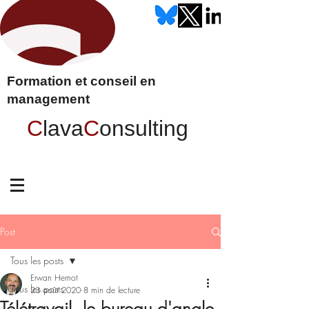
Formation et conseil en
management
C
lava
C
onsulting
Post
Tous les posts
Erwan Hernot
Tous les posts
23 août 2020
8 min de lecture