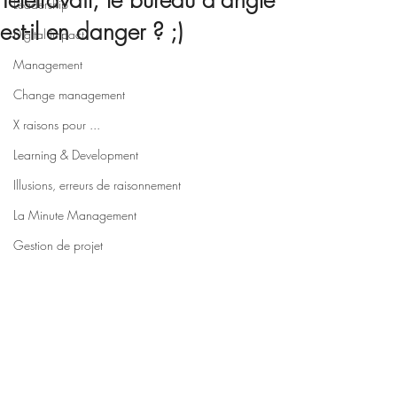
Télétravail, le bureau d'angle
Leadership
est-il en danger ? ;)
Digital impact
Management
Change management
X raisons pour ...
Learning & Development
Illusions, erreurs de raisonnement
La Minute Management
Gestion de projet