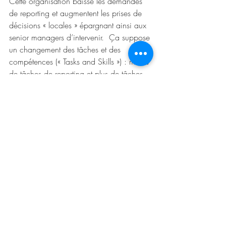
Cette organisation baisse les demandes 
de reporting et augmentent les prises de 
décisions « locales » épargnant ainsi aux 
senior managers d’intervenir.  Ça suppose 
un changement des tâches et des 
compétences (« Tasks and Skills ») : moins 
de tâches de reporting et plus de tâches 
opérationnelles donc moins de simple 
capacité à bien remonter les problèmes et 
plus de compétences d’analyse et de 
prise de décision. C’est un facteur 
d’évolution culturelle.
La seconde consiste à traiter le travail 
humain comme une commodité et à le 
réduire au minimum en utilisant 
l'automatisation et en contrôlant encore 
plus étroitement la façon dont les acteurs 
font leur travail voire en les remplaçant 