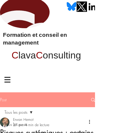
Formation et conseil en
management
C
lava
C
onsulting
Post
Tous les posts
Erwan Hernot
Tous les posts
27 avr.
4 min de lecture