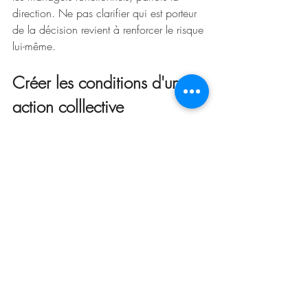
direction. Ne pas clarifier qui est porteur 
de la décision revient à renforcer le risque 
lui-même.
Créer les conditions d'une 
action colllective
Le vrai pilotage commence quand on 
accepte de regarder ce que l’organisation 
fabrique involontairement. Les risques 
systémiques ne sont ni des anomalies ni 
des échecs individuels. Ils sont le produit 
logique de structures, de règles et de 
priorités implicites.
Les ignorer expose le projet à des dérives 
silencieuses, à une érosion progressive de 
la performance et, à terme, à des ruptures 
brutales. Les identifier, au contraire, 