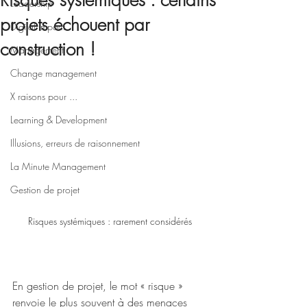
Risques systémiques : certains
Leadership
projets échouent par
Digital impact
construction !
Management
Change management
X raisons pour ...
Learning & Development
Illusions, erreurs de raisonnement
La Minute Management
Gestion de projet
Risques systémiques : rarement considérés
En gestion de projet, le mot « risque » 
renvoie le plus souvent à des menaces 