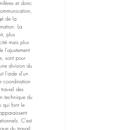
mifères et donc 
 communication, 
gé de la 
ination. La 
it, plus 
cité mais plus 
e l'ajustement 
e, ­sont pour 
une division du 
ut l'aide d'un 
e coordination 
travail des 
ion technique du 
x qui font le 
 apparaissent 
tionnels. C'est 
ique du travail 