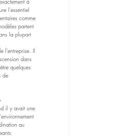
 exactement à 
re l'essentiel 
mentaires comme 
modèles partent 
ans la plupart 
 l’entreprise. Il 
ascension dans 
-être quelques 
s de 
e
d il y avait une 
l'environnement 
dination au 
eants 