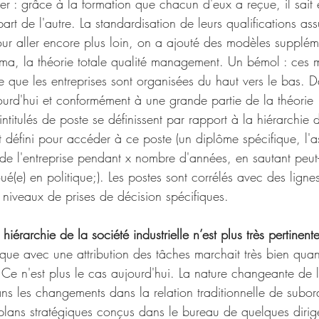
 : grâce à la formation que chacun d'eux a reçue, il sait
art de l'autre. La standardisation de leurs qualifications assu
our aller encore plus loin, on a ajouté des modèles supplé
gma, la théorie totale qualité management. Un bémol : ces 
e que les entreprises sont organisées du haut vers le bas. D
ourd'hui et conformément à une grande partie de la théorie 
intitulés de poste se définissent par rapport à la hiérarchie de
 défini pour accéder à ce poste (un diplôme spécifique, l'
 de l'entreprise pendant x nombre d'années, en sautant peut
ué(e) en politique;). Les postes sont corrélés avec des ligne
niveaux de prises de décision spécifiques.
 hiérarchie de la société industrielle n’est plus très pertinent
ique avec une attribution des tâches marchait très bien quan
. Ce n'est plus le cas aujourd'hui. La nature changeante de 
dans les changements dans la relation traditionnelle de subor
plans stratégiques conçus dans le bureau de quelques dirig