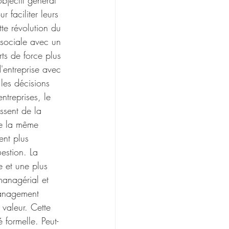
jectif général 
 faciliter leurs 
tte révolution du 
 sociale avec un 
rts de force plus 
'entreprise avec 
les décisions 
ntreprises, le 
ssent de la 
de la même 
nt plus 
estion. La 
e et une plus 
managérial et 
management 
 valeur. Cette 
 formelle. Peut-