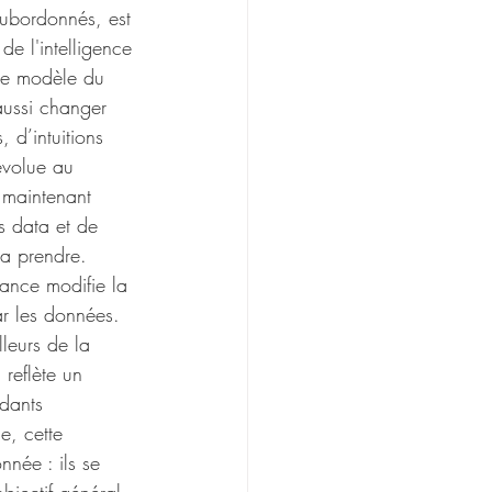
subordonnés, est 
de l'intelligence 
 le modèle du 
aussi changer 
 d’intuitions 
évolue au 
 maintenant 
s data et de 
la prendre. 
dance modifie la 
ar les données. 
leurs de la 
reflète un 
dants 
e, cette 
née : ils se 