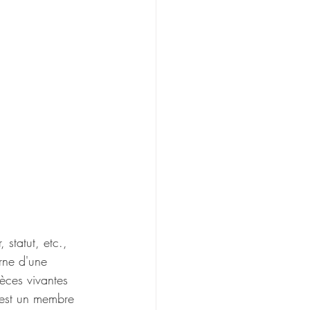
statut, etc., 
erne d'une 
pèces vivantes 
c’est un membre 