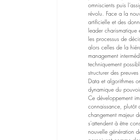
omniscients puis l’as
révolu. Face a la nouv
artificielle et des do
leader charismatique 
les processus de décis
alors celles de la hi
management intermédiai
techniquement possibl
structurer des preuve
Data et algorithmes o
dynamique du pouvoir, 
Ce développement imp
connaissance, plutôt q
changement majeur dan
s'attendent à être con
nouvelle génération d