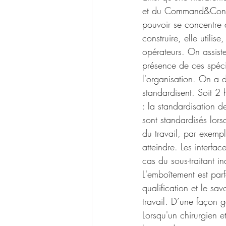
et du Command&Contro
pouvoir se concentre 
construire, elle utilis
opérateurs. On assist
présence de ces spécia
l'organisation. On a d
standardisent. Soit 2 
: la standardisation d
sont standardisés lors
du travail, par exemp
atteindre. Les interfa
cas du sous-traitant i
L'emboîtement est parfa
qualification et le sav
travail. D’une façon g
Lorsqu'un chirurgien e