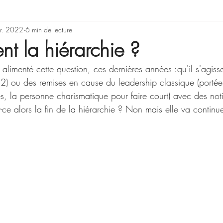
rning & Development
vr. 2022
6 min de lecture
Illusions, erreurs de rai
t la hiérarchie ?
 alimenté cette question, ces dernières années :qu'il s'agisse
Gestion de projet
 (2) ou des remises en cause du leadership classique (portée
res, la personne charismatique pour faire court) avec des no
t-ce alors la fin de la hiérarchie ? Non mais elle va continue