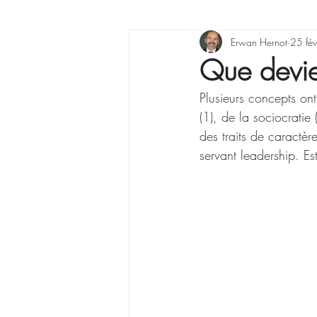
X raisons pour ...
Erwan Hernot
Lea
25 fé
Que devien
Plusieurs concepts ont
La Minute Management
(1), de la sociocratie
des traits de caractè
servant leadership. Es