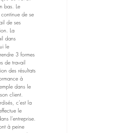
n bas. Le 
 continue de se 
ail de ses 
ion. La 
il dans 
ui le 
prendre 3 formes 
s de travail 
on des résultats 
formance à 
xemple dans le 
son client. 
disés, c’est la 
effectue le 
ans l’entreprise. 
 ont à peine 