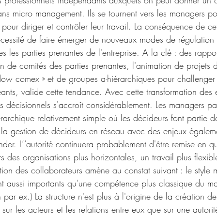
professionnels indépendants auxquels on peut donner un ob
 sans micro management. Ils se tournent vers les managers pour
e pour diriger et contrôler leur travail. La conséquence de ce
 nécessité de faire émerger de nouveaux modes de régulation
es les parties prenantes de l'entreprise. A la clé : des rappo
n de comités des parties prenantes, l'animation de projets d
ow comex » et de groupes a-hiérarchiques pour challenger 
eants, valide cette tendance. Avec cette transformation des e
rs décisionnels s'accroît considérablement. Les managers pa
érarchique relativement simple où les décideurs font partie 
 la gestion de décideurs en réseau avec des enjeux égaleme
er. L’’autorité continuera probablement d'être remise en qu
 des organisations plus horizontales, un travail plus flexibl
ion des collaborateurs amène au constat suivant : le style 
nt aussi importants qu'une compétence plus classique du 
n par ex.) La structure n'est plus à l'origine de la création de
sur les acteurs et les relations entre eux que sur une autorité