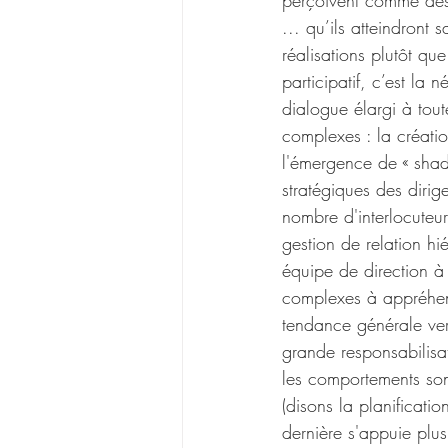
perçoivent comme des 
... qu’ils atteindront
réalisations plutôt qu
participatif, c’est la
dialogue élargi à tout
complexes : la créatio
l'émergence de « shad
stratégiques des dirig
nombre d'interlocuteu
gestion de relation hi
équipe de direction à
complexes à appréhend
tendance générale vers
grande responsabilisat
les comportements so
(disons la planificatio
dernière s'appuie plus 