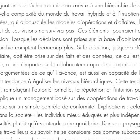
signation des tâches de mise en œuvre à une hiérarchie de 
elle complexité du monde du travail hybride et à l’irruption 
nnées, qui a bousculé les modèles d’opérations et d’affaires,
et de ses visions ne survivra pas. Ces éléments  pourraient 
ion. Lorsque les décisions sont prises sur la base d'opinions,
érarchie comptent beaucoup plus. Si la décision, jusque-là d
re, doit être prise sur des faits et des données, ce qui est
e, alors n'importe quel collaborateur capable de manier ce
s argumentées de ce qu’il avance, est aussi en capacité de 
nt tendance à égaliser les niveaux hiérarchiques. Cette ten
remplaçant l'autorité formelle, la réputation et l'intuition p
lique un management basé sur des coopérations de travail
ue sur un simple contrôle de conformité. Explications : cela 
s la société : les individus mieux éduqués et plus indépen
sultés plutôt qu'à s’entendre dire quoi faire. Dans ce paysag
e travailleurs du savoir ne se considère pas comme subordon