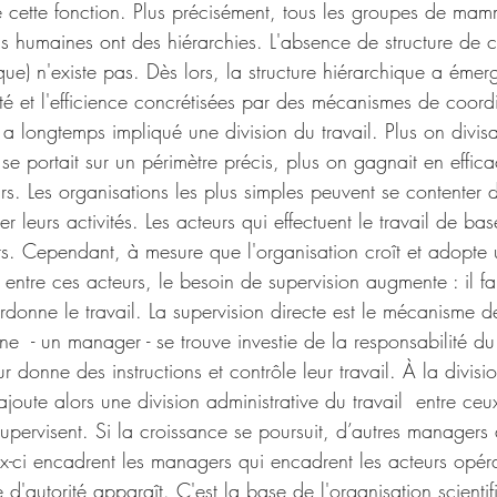
e cette fonction. Plus précisément, tous les groupes de mam
ons humaines ont des hiérarchies. L'absence de structure de
que) n'existe pas. Dès lors, la structure hiérarchique a émer
ité et l'efficience concrétisées par des mécanismes de coord
e a longtemps impliqué une division du travail. Plus on divisa
 se portait sur un périmètre précis, plus on gagnait en effica
rs. Les organisations les plus simples peuvent se contenter d
 leurs activités. Les acteurs qui effectuent le travail de bas
ants. Cependant, à mesure que l'organisation croît et adopte 
e entre ces acteurs, le besoin de supervision augmente : il fa
rdonne le travail. La supervision directe est le mécanisme d
e  - un manager - se trouve investie de la responsabilité du 
r donne des instructions et contrôle leur travail. À la divis
'ajoute alors une division administrative du travail ­ entre ceu
 supervisent. Si la croissance se poursuit, d’autres managers
ux-ci encadrent les managers qui encadrent les acteurs opéra
 d'autorité apparaît. C'est la base de l'organisation scientif