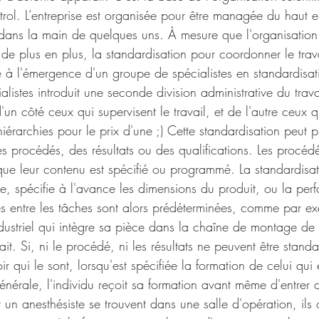
l. L’entreprise est organisée pour être managée du haut e
dans la main de quelques uns. À mesure que l'organisation
e, de plus en plus, la standardisation pour coordonner le trav
e à l'émergence d'un groupe de spécialistes en standardisat
listes introduit une seconde division administrative du trava
'un côté ceux qui supervisent le travail, et de l'autre ceux q
hiérarchies pour le prix d'une ;) Cette standardisation peut 
es procédés, des résultats ou des qualifications. Les procédé
que leur contenu est spécifié ou programmé. La standardisati
le, spécifie à l'avance les dimensions du produit, ou la per
ces entre les tâches sont alors prédéterminées, comme par e
ndustriel qui intègre sa pièce dans la chaîne de montage de 
it. Si, ni le procédé, ni les résultats ne peuvent être standar
oir qui le sont, lorsqu'est spécifiée la formation de celui qui 
énérale, l'individu reçoit sa formation avant même d'entrer d
t un anesthésiste se trouvent dans une salle d'opération, ils